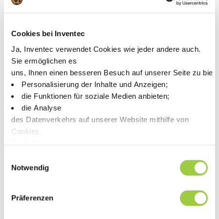
Hier ist die Karte, um den Weg zu uns zu finden!
Cookies bei Inventec
Ja, Inventec verwendet Cookies wie jeder andere auch.
Sie ermöglichen es
uns, Ihnen einen besseren Besuch auf unserer Seite zu biet
Personalisierung der Inhalte und Anzeigen;
die Funktionen für soziale Medien anbieten;
die Analyse
des Datenverkehrs auf unserer Website mithilfe von
Cookies.
Sie haben die
Wahl, diese zu akzeptieren, abzulehnen oder einzustellen.
Einwilligungsauswahl
Keine Panik, Sie können Ihre Auswahl auch jederzeit auf der
Notwendig
Beitrags-Navigation
Previous article
Next article
Präferenzen
Kommen Sie und
Kommen Sie und
treffen Sie unser
treffen Sie unser