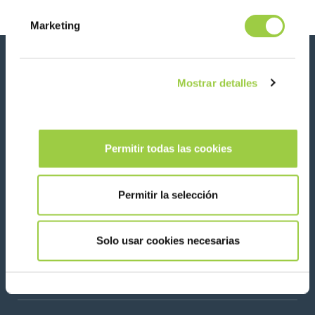
Marketing
Novedades, servicios, productos, ...
Mostrar detalles
¡Manténgase conectado con nuestro boletín de
noticias!
Please leave t
Permitir todas las cookies
Permitir la selección
Síganos en:
Solo usar cookies necesarias