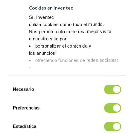
Cookies en Inventec
Sí, Inventec
utiliza cookies como todo el mundo.
Nos permiten ofrecerle una mejor visita
a nuestro sitio por:
personalizar el contenido y
los anuncios;
ofreciendo funciones de redes sociales;
analizar el tráfico en nuestro sitio web utilizando 
Tienes la opción de aceptarlas, rechazarlas o fijar
Selección
No
Necesario
de
te asustes, también puedes cambiar tus opciones
consentimiento
la pestaña Gestionar cookies.
Preferencias
Post navigation
Previous article
Next article
Venga a conocer a
Venga a conocer a
Estadística
nuestro equipo en
nuestro equipo en
Semicon SEA
Computex Taipei