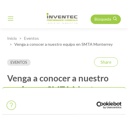
Búsqueda
Main Navigation
Inicio
Eventos
Venga a conocer a nuestro equipo en SMTA Monterrey
Share
EVENTOS
Venga a conocer a nuestro
equipo en SMTA Monterrey
Conozca a nuestros expertos durante SMTA Monterrey el 10
de April, stand 68 Hall A1 en
Cintermex
!
¡Aquí está el mapa para encontrar la manera de venir a
nosotros!