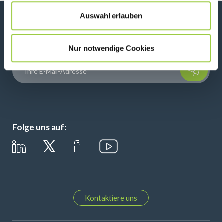
Auswahl erlauben
Neuigkeiten, Dienstleistungen, Produkte,...
Bleiben Sie mit unserem Newsletter in Verbindung!
Nur notwendige Cookies
Please leave t
Folge uns auf:
Kontaktiere uns