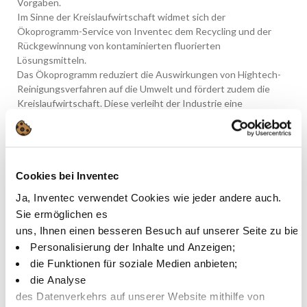
Vorgaben.
Im Sinne der Kreislaufwirtschaft widmet sich der
Ökoprogramm-Service von Inventec dem Recycling und der
Rückgewinnung von kontaminierten fluorierten
Lösungsmitteln.
Das Ökoprogramm reduziert die Auswirkungen von Hightech-
Reinigungsverfahren auf die Umwelt und fördert zudem die
Kreislaufwirtschaft. Diese verleiht der Industrie eine
Führungsrolle in diesem Bereich und unterstützt sie dabei, zu
einer besseren Welt beizutragen.
Um mehr zu erfahren, besuchen Sie bitte das Webinar „The
Greenway of high technology cleaning, in a circular economy
Cookies bei Inventec
approach, by Inventec“ am Freitag, den 10. Dezember.
Ja, Inventec verwendet Cookies wie jeder andere auch.
Klicken Sie bitte hier, um sich anzumelden:
Sie ermöglichen es
https://lnkd.in/dYikPFNy
uns, Ihnen einen besseren Besuch auf unserer Seite zu biet
Personalisierung der Inhalte und Anzeigen;
die Funktionen für soziale Medien anbieten;
die Analyse
des Datenverkehrs auf unserer Website mithilfe von