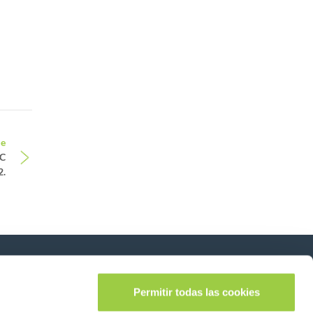
le
PC
2.
Síganos en:
lease leave this field empty.
Permitir todas las cookies