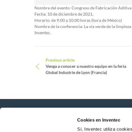
Nombre del evento: Congreso de Fabricación Aditiva 
Fecha: 10 de diciembre de 2021.
Horario: de 9:00 a 10:00 horas (hora de México)
Nombre de la conferencia: La vía verde de la limpieza
Inventec.
Post navigation
Previous article
Venga a conocer a nuestro equipo en la feria
Global Industrie de Lyon (Francia)
Cookies en Inventec
Novedades, servicios, productos, ...
¡Manténgase conectado con nuestro boletín d
Sí, Inventec utiliza cooki