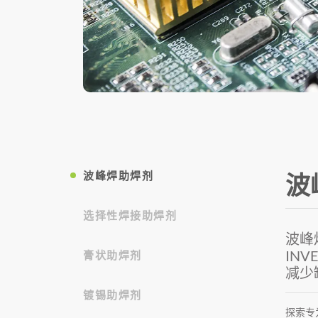
波峰焊助焊剂
波
选择性焊接助焊剂
波峰
IN
膏状助焊剂
减少
镀锡助焊剂
探索专