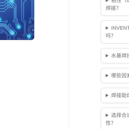
粘性（
焊接？
INVE
吗？
水基焊
哪些因
焊接助
选择合
性？