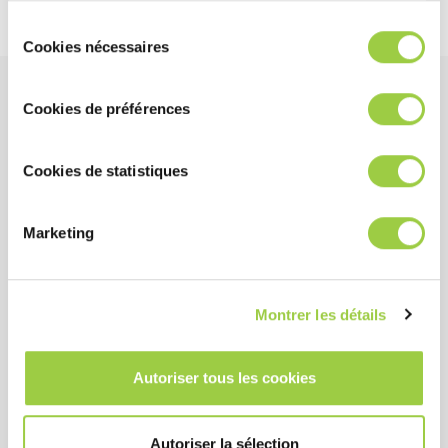
modifier à tout moment vos choix dans l'onglet Gérer les
Sélection
cookies.​ ​ ​
Cookies nécessaires
du
consentement
Cookies de préférences
好处
Cookies de statistiques
表现
低残留且易于清洁
Marketing
优异的焊接性能
Montrer les détails
成本
无VOC
Autoriser tous les cookies
健康安全环境
Autoriser la sélection