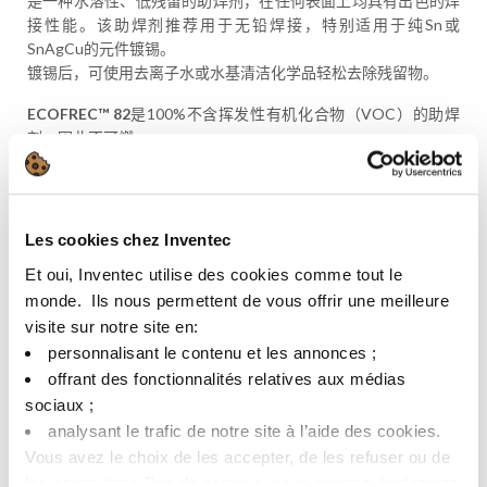
是一种水溶性、低残留的助焊剂，在任何表面上均具有出色的焊
接性能。该助焊剂推荐用于无铅焊接，特别适用于纯Sn或
SnAgCu的元件镀锡。
镀锡后，可使用去离子水或水基清洁化学品轻松去除残留物。
ECOFREC™ 82
是100%不含挥发性有机化合物（VOC）的助焊
剂，因此不可燃。
产品特性
规格参数
ECOFREC 82
Les cookies chez Inventec
Et oui, Inventec utilise des cookies comme tout le
外观
无色液体
monde. ​ Ils nous permettent de vous offrir une meilleure
固体含量 (%)
6,4
visite sur notre site en:​
personnalisant le contenu et les annonces ;​
酸值 (mg KOH/g)
31.5 – 34.5
offrant des fonctionnalités relatives aux médias
20°C 时密度 (g/cm³)
1.008 – 1.016
sociaux ; ​
analysant le trafic de notre site à l’aide des cookies.​
卤素含量
< 1500 ppm
Vous avez le choix de les accepter, de les refuser ou de
les paramétrer.​ Pas de panique, vous pourrez également
闪点
无