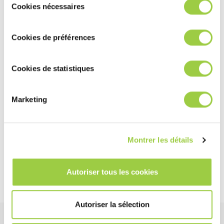
cookies.​ ​ ​
Cookies nécessaires
du
这不是
产品
consentement
Cookies de préférences
虽然完全符合安全和环保法规，但该产品不符合我们的严格标
准，不能被标为 Greenway 产品。
Cookies de statistiques
寻找一个更可持续的解决方案？
Greenway 替代方案
Marketing
我们目前没有Greenway替代品，但我们的目标是在不久的将
来开发一个。如果您希望我们优先开发Greenway替代品，请随
时与我们联系。
Montrer les détails
了解更多关于绿道的信息
Autoriser tous les cookies
Autoriser la sélection