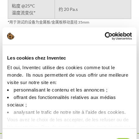
粘度 @25°C
约 20 Pa.s
温度流变仪*
*用于测试的设备为金属板/金属板移动直径 35mm
产品性质 | CHARACTERISTICS
性质
数值
方法
Les cookies chez Inventec
REH1 /
ANSI/J-STD-004 / ISO
Et oui, Inventec utilise des cookies comme tout le
助焊剂分级
122
9454
monde. ​ Ils nous permettent de vous offrir une meilleure
visite sur notre site en:​
锡球测试
合格
ANSI/J-STD-005
personnalisant le contenu et les annonces ;​
铜镜测试
H 合格
ANSI/J-STD-004
offrant des fonctionnalités relatives aux médias
sociaux ; ​
铜腐蚀
analysant le trafic de notre site à l’aide des cookies.​
合格
ANSI/J-STD-004
major
Vous avez le choix de les accepter, de les refuser ou de
les paramétrer.​ Pas de panique, vous pourrez également
modifier à tout moment vos choix dans l'onglet Gérer les
Sélection