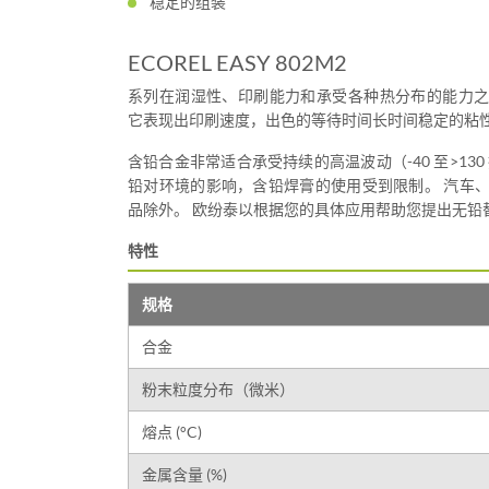
稳定的组装
ECOREL EASY 802M2
系列在润湿性、印刷能力和承受各种热分布的能力
它表现出印刷速度，出色的等待时间长时间稳定的粘
含铅合金非常适合承受持续的高温波动（-40 至>130
铅对环境的影响，含铅焊膏的使用受到限制。 汽车
品除外。 欧纷泰以根据您的具体应用帮助您提出无铅
特性
规格
合金
粉末粒度分布（微米）
熔点 (°C)
金属含量 (%)