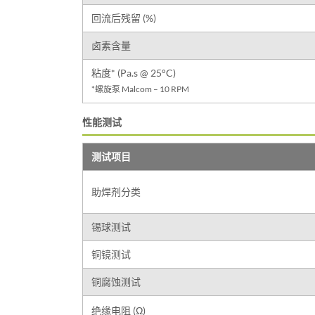
回流后残留 (%)
卤素含量
粘度* (Pa.s @ 25°C)
*螺旋泵 Malcom – 10 RPM
性能测试
测试项目
助焊剂分类
锡球测试
铜镜测试
铜腐蚀测试
绝缘电阻 (Ω)