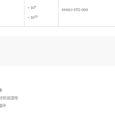
9
> 10
ANSI/J-STD-004
10
> 10
果
很好的润湿性
循环