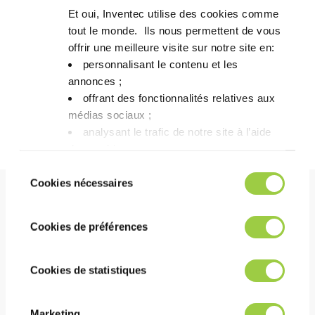
铬纸测试
通过
ANSI/J-STD-004
Et oui, Inventec utilise des cookies comme
tout le monde. ​ Ils nous permettent de vous
铜腐蚀测试
通过
ANSI/J-STD-004
offrir une meilleure visite sur notre site en:​
personnalisant le contenu et les
通过
SIR (欧姆)
annonces ;​
21天后
9
> 10
offrant des fonctionnalités relatives aux
85°C – 85% RH – 50 V
ANSI/J-STD-004
循环结束
médias sociaux ; ​
10
> 10
20°C – 65% RH
analysant le trafic de notre site à l’aide
des cookies.​
Vous avez le choix de les accepter, de les
Sélection
refuser ou de les paramétrer.​ Pas de
Cookies nécessaires
du
panique, vous pourrez également modifier à
consentement
好处
tout moment vos choix dans l'onglet Gérer
Cookies de préférences
les cookies.​ ​ ​
表现
Cookies de statistiques
出色的印刷精度和出色的锡膏沉积效果
对所有表面处理（包括 OSP）都有很好的润湿性
Marketing