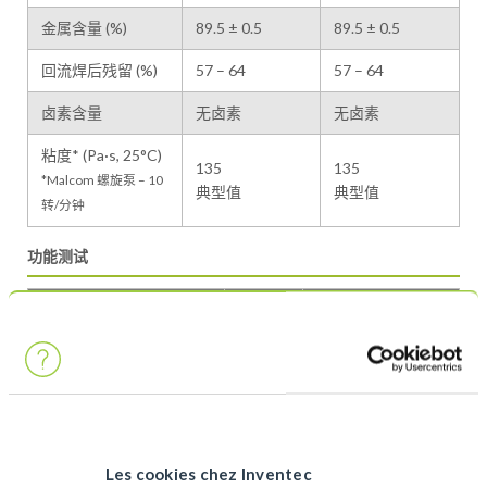
金属含量 (%)
89.5 ± 0.5
89.5 ± 0.5
回流焊后残留 (%)
57 – 64
57 – 64
卤素含量
无卤素
无卤素
粘度* (Pa·s, 25°C)
135
135
*Malcom 螺旋泵 – 10
典型值
典型值
转/分钟
功能测试
测试项目
结果
测试标准
ROL0
ANSI/J-STD-004
助焊剂分类
113
ISO 9454
焊球测试
通过
ANSI/J-STD-005
铜镜测试
通过
ANSI/J-STD-004
Les cookies chez Inventec