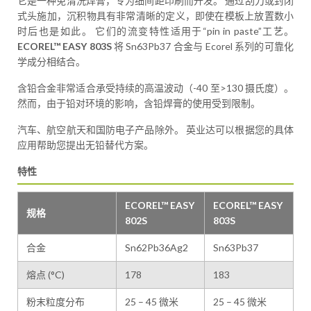
它是一种免清洗焊膏，专为细间距印刷而开发。 通过刮刀或封闭
式头施加，沉积物具有非常清晰的定义，即使在模板上放置数小
时后也是如此。 它们的流变特性适用于“pin in paste”工艺。
ECOREL™ EASY 803S
将 Sn63Pb37 合金与 Ecorel 系列的可靠化
学成分相结合。
含铅合金非常适合承受持续的高温波动（-40 至>130 摄氏度）。
然而，由于铅对环境的影响，含铅焊膏的使用受到限制。
汽车、航空航天和国防电子产品除外。 英业达可以根据您的具体
应用帮助您提出无铅替代方案。
特性
ECOREL™ EASY
ECOREL™ EASY
规格
802S
803S
合金
Sn62Pb36Ag2
Sn63Pb37
熔点 (°C)
178
183
粉末粒度分布
25 – 45 微米
25 – 45 微米