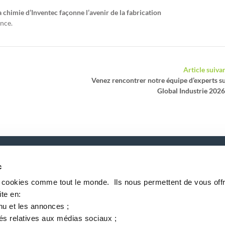
chimie d’Inventec façonne l’avenir de la fabrication
ance.
Article suiva
Venez rencontrer notre équipe d’experts s
Global Industrie 2026
c
P
s cookies comme tout le monde. ​ Ils nous permettent de vous offr
te en:​
nu et les annonces ;​
tés relatives aux médias sociaux ; ​