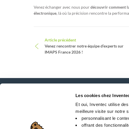
Venez échanger avec nous pour
découvrir comment la 
électronique
, là où la précision rencontre la perform
Navigation
Article précédent
Venez rencontrer notre équipe d’experts sur
IMAPS France 2026 !
Les cookies chez Invente
Actualités, services, produits, ...
Et oui, Inventec utilise de
Restez connecté avec notre newsletter!
meilleure visite sur notre si
personnalisant le conte
offrant des fonctionnali