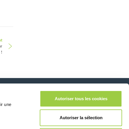
nt
ur
 !
Autoriser tous les cookies
Suivez-nous sur:
lease leave this field empty.
ir une
Autoriser la sélection