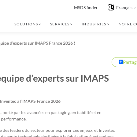
MSDS finder
Français
SOLUTIONS
SERVICES
INDUSTRIES
NOTRE 
quipe d’experts sur IMAPS France 2026 !
Partag
équipe d’experts sur IMAPS
 Inventec à l’IMAPS France 2026
porté par les avancées en packaging, en fiabilité et en
te performance.
des leaders du secteur pour explorer ces enjeux, et Inventec
 de haute technologie destinées à la fabrication électronique.