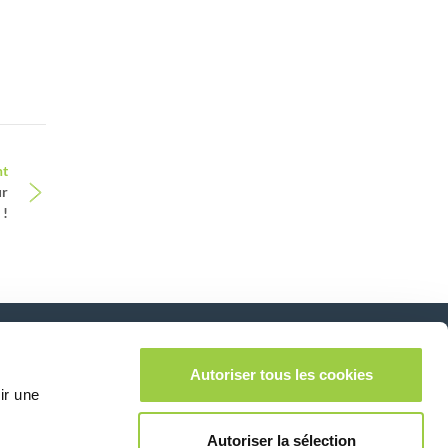
nt
ur
 !
Autoriser tous les cookies
Suivez-nous sur:
lease leave this field empty.
ir une
Autoriser la sélection