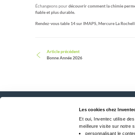
Échangeons pour
découvrir comment la chimie permet
fiable et plus durable.
Rendez-vous table 14 sur IMAPS, Mercure La Rochell
Navigation
Article précédent
Bonne Année 2026
Les cookies chez Invente
Actualités, services, produits, ...
Et oui, Inventec utilise de
Restez connecté avec notre newsletter!
meilleure visite sur notre si
personnalisant le conte