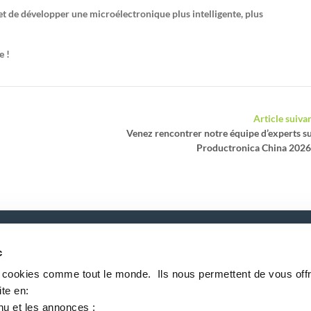
 de développer une microélectronique plus intelligente, plus
e !
Article suiva
Venez rencontrer notre équipe d’experts s
Productronica China 2026
c
P
s cookies comme tout le monde. ​ Ils nous permettent de vous offr
te en:​
nu et les annonces ;​