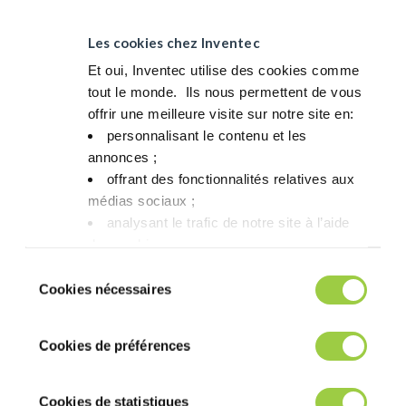
Les cookies chez Inventec
Et oui, Inventec utilise des cookies comme
tout le monde. ​ Ils nous permettent de vous
offrir une meilleure visite sur notre site en:​
personnalisant le contenu et les
annonces ;​
offrant des fonctionnalités relatives aux
médias sociaux ; ​
analysant le trafic de notre site à l’aide
des cookies.​
Vous avez le choix de les accepter, de les
Sélection
refuser ou de les paramétrer.​ Pas de
Cookies nécessaires
du
panique, vous pourrez également modifier à
consentement
tout moment vos choix dans l'onglet Gérer
Cookies de préférences
les cookies.​ ​ ​
PROMOSOLV NEO A1
Cookies de statistiques