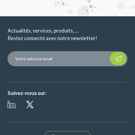
Actualités, services, produits, ...
Restez connecté avec notre newsletter!
Please leave t
Suivez-nous sur: