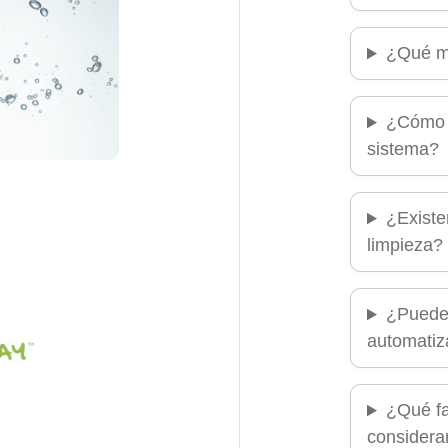
¿Qué mé
¿Cómo m
sistema?
¿Existe
limpieza?
¿Puede 
automati
¿Qué fa
considera