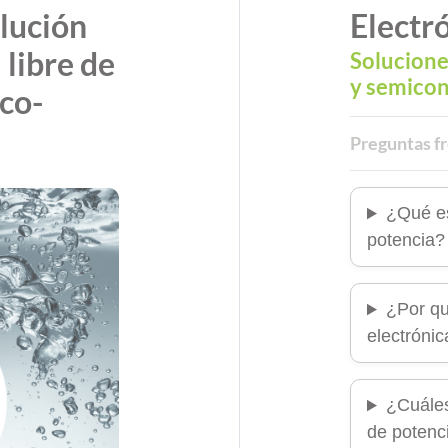
lución
Electr
 libre de
Solucione
y semico
co-
Preguntas f
¿Qué es
potencia?
¿Por qu
electróni
¿Cuáles
de potenc