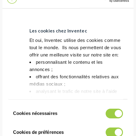
Alternative au 3M Novec
72DE
Les cookies chez Inventec
Et oui, Inventec utilise des cookies comme
tout le monde. ​ Ils nous permettent de vous
offrir une meilleure visite sur notre site en:​
personnalisant le contenu et les
annonces ;​
offrant des fonctionnalités relatives aux
médias sociaux ; ​
analysant le trafic de notre site à l’aide
des cookies.​
Vous avez le choix de les accepter, de les
Sélection
refuser ou de les paramétrer.​ Pas de
Cookies nécessaires
TOPKLEAN MC 20C
du
panique, vous pourrez également modifier à
consentement
Élimine hydrocarbures &
tout moment vos choix dans l'onglet Gérer
Cookies de préférences
huiles hydrosolubles
les cookies.​ ​ ​