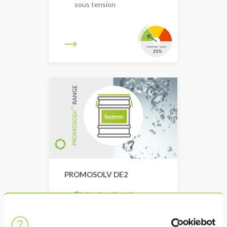
sous tension
PROMOSOLV DE2
Élimination d’une large
gamme de contaminants
Procédé phase vapeur