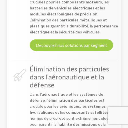
cruciales pour les
composants moteurs
, les
batteries de véhicules électriques
et les
modules électroniques de précision
.
L’élimination des
particules métalliques
et
plastiques
garantit la
durabilité
, la
performance
électrique
et la
sécurité
des véhicules.
Découvrez nos solutions par segment
Élimination des particules
dans l’aéronautique et la
défense
Dans
l’aéronautique
et les
systèmes de
défense
, l’
élimination des particules
est
cruciale pour les
avioniques
, les
systèmes
hydrauliques
et les
composants satellites
. Les
normes de propreté sont extrêmement élevées
pour garantir la
fiabilité des missions
et la