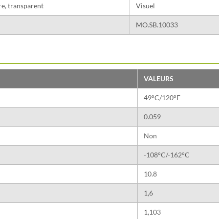
re, transparent
Visuel
MO.SB.10033
VALEURS
49°C/120°F
0.059
Non
-108°C/-162°C
10.8
1,6
1,103