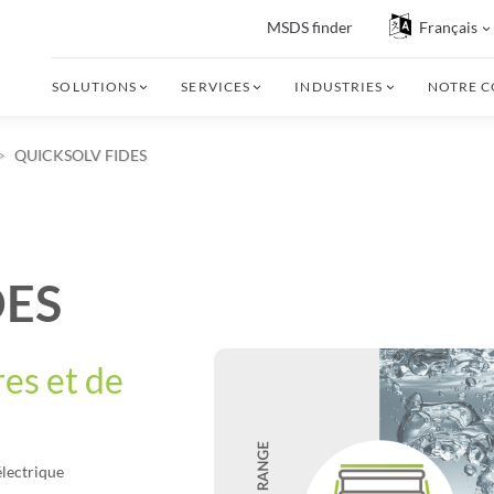
MSDS finder
Français
SOLUTIONS
SERVICES
INDUSTRIES
NOTRE 
QUICKSOLV FIDES
DES
res et de
électrique