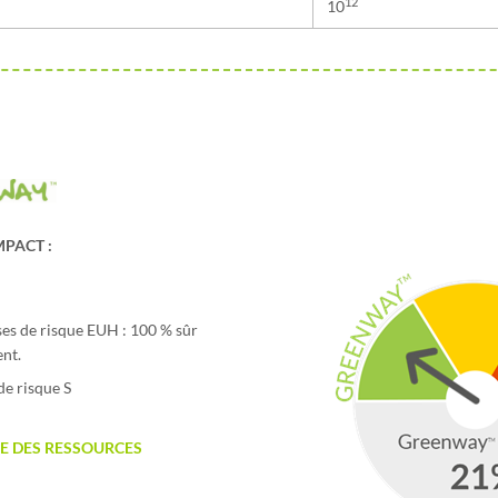
12
10
MPACT :
ases de risque EUH : 100 % sûr
ent.
de risque S
E DES RESSOURCES