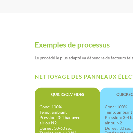
Exemples de processus
Le procédé le plus adapté va dépendre de facteurs tels
NETTOYAGE DES PANNEAUX ÉLEC
QUICKSOLV FIDES
QUICKSO
Conc: 100%
Conc: 100%
Temp: ambiant
Temp: ambiant
Pression: 3-4 bar avec
Pression: 3-4 b
air ou N2
air ou N2
Durée : 30-60 sec
Durée : 30 sec
Tension max.: 40 kV
Tension max.: 