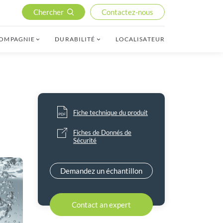
Chercher
Contactez-nous
COMPAGNIE
DURABILITÉ
LOCALISATEUR
Fiche technique du produit
Fiches de Donnés de
Sécurité
Demandez un échantillon
Contact an expert