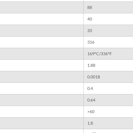
)
88
40
20
316
169°C/336°F
1.88
0.0018
0.4
0.64
>60
1.8