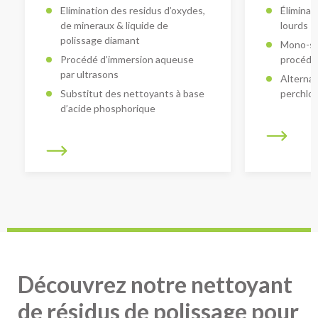
Elimination des residus d’oxydes,
Éliminat
de mineraux & liquide de
lourds
polissage diamant
Mono-sol
Procédé d’immersion aqueuse
procédé 
par ultrasons
Alternat
Substitut des nettoyants à base
perchlor
d’acide phosphorique
Découvrez notre nettoyant
de résidus de polissage pour