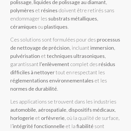
polissage
,
liquides de polissage au diamant
,
polymères
et
résines
doivent être retirés sans
endommager les
substrats métalliques
,
céramiques
ou
plastiques
.
Ces solutions sont formulées pour des
processus
de nettoyage de précision
, incluant
immersion
,
pulvérisation
et
techniques ultrasoniques
,
garantissant
l’enlèvement
complet des
résidus
difficiles à nettoyer
tout en respectant les
réglementations environnementales
et les
normes de durabilité
.
Les applications se trouvent dans les industries
automobile
,
aérospatiale
,
dispositifs médicaux
,
horlogerie
et
orfèvrerie
, où la qualité de surface,
l’
intégrité fonctionnelle
et la
fiabilité
sont