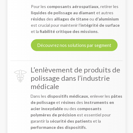
Pour les
composants aérospatiaux
, retirer les
liquides de polissage au diamant
et autres
résidus
des
alliages de titane
ou
d’aluminium
est crucial pour maintenir l’
intégrité de surface
et la
fiabilité critique des missions
.
Découvrez nos solutions par segment
L’enlèvement de produits de
polissage dans l’industrie
médicale
Dans les
dispositifs médicaux
, enlever les
pâtes
de polissage
et
résines
des
instruments en
acier inoxydable
ou des
composants
polymères de précision
est essentiel pour
garantir la
sécurité des patients
et la
performance des dispositifs
.