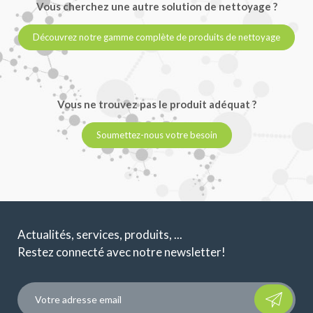
Vous cherchez une autre solution de nettoyage ?
Découvrez notre gamme complète de produits de nettoyage
Vous ne trouvez pas le produit adéquat ?
Soumettez-nous votre besoin
Actualités, services, produits, ...
Restez connecté avec notre newsletter!
Please leave t