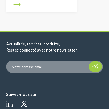
Actualités, services, produits, ...
Restez connecté avec notre newsletter!
Please leave t
Suivez-nous sur: