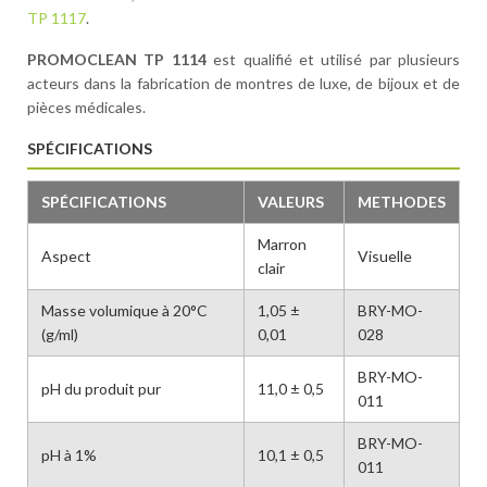
TP 1117
.
PROMOCLEAN TP 1114
est qualifié et utilisé par plusieurs
acteurs dans la fabrication de montres de luxe, de bijoux et de
pièces médicales.
SPÉCIFICATIONS
SPÉCIFICATIONS
VALEURS
METHODES
Marron
Aspect
Visuelle
clair
Masse volumique à 20°C
1,05 ±
BRY-MO-
(g/ml)
0,01
028
BRY-MO-
pH du produit pur
11,0 ± 0,5
011
BRY-MO-
pH à 1%
10,1 ± 0,5
011