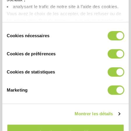
Avantages
analysant le trafic de notre site à l’aide des cookies.​
Vous avez le choix de les accepter, de les refuser ou de
PERFORMANCE
les paramétrer.​ Pas de panique, vous pourrez également
modifier à tout moment vos choix dans l'onglet Gérer les
Sélection
Compatibilité avec la plupart des métaux sensibles
cookies.​ ​ ​
Cookies nécessaires
du
Excellente dispersion des composés de polissage
consentement
Ne laisse ni taches ni résidus
Cookies de préférences
Bonne protection temporaire contre la corrosion
Cookies de statistiques
COÛT
Pouvoir nettoyant élevé même à faible
Marketing
concentration
Durée de vie du bain très longue
Montrer les détails