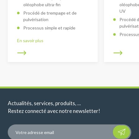
oléophobe ultra-fin
oléophobe 
UV
Procédé de trempage et de
pulvérisation
Procédé d
pulvérisat
Processus simple et rapide
Processus
En savoir plus
Actualités, services, produits, ...
Restez connecté avec notre newsletter!
Please leave t