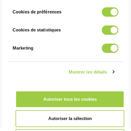
consentement
tout moment vos choix dans l'onglet Gérer
couverture homogène du revêtement, même dans les
Cookies de préférences
les cookies.​ ​ ​
espaces les plus étroits
Cookies de statistiques
COÛT
Marketing
Permet un séchage rapide du revêtement sans
chaleur ni séchage UV
Montrer les détails
HSE
Aucune substance CMR
Ininflammable
Autoriser tous les cookies
Autoriser la sélection