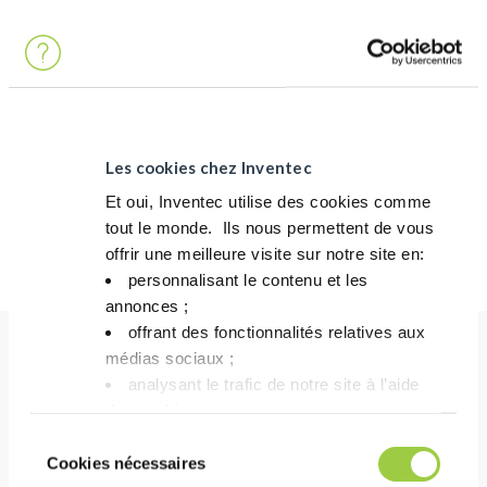
Masse volumique (g/cm³)
1,5
à 20°C
Type de solvant
Hydrofluoroéther
Point d’ébullition du
60–62°C
solvant
Les cookies chez Inventec
Et oui, Inventec utilise des cookies comme
Point éclair
Aucun
tout le monde. ​ Ils nous permettent de vous
Viscosité (cSt)
~1
offrir une meilleure visite sur notre site en:​
personnalisant le contenu et les
annonces ;​
offrant des fonctionnalités relatives aux
médias sociaux ; ​
analysant le trafic de notre site à l’aide
PERFORMANCE
des cookies.​
Adapté au polymère de revêtement afin d’optimiser
Vous avez le choix de les accepter, de les
Sélection
la fluidité et la performance de pulvérisation
refuser ou de les paramétrer.​ Pas de
Cookies nécessaires
du
Faible tension de surface garantissant une
panique, vous pourrez également modifier à