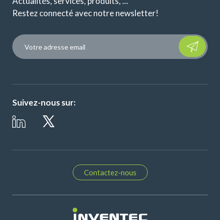
Actualités, services, produits, ...
Restez connecté avec notre newsletter!
Please leave t
Suivez-nous sur:
Contactez-nous