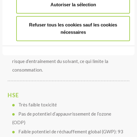
Autoriser la sélection
COÛT
Refuser tous les cookies sauf les cookies
Recyclage continu dans l’équipement pour une
nécessaires
longue durée de vie du bain
Peut être retourné pour être recyclé et réutilisé
Le point d’ébullition relativement élevé réduit le
risque d’entraînement du solvant, ce qui limite la
consommation.
HSE
Très faible toxicité
Pas de potentiel d’appauvrissement de l’ozone
(ODP)
Faible potentiel de réchauffement global (GWP): 93