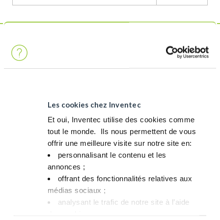
Ce n'est pas un produit
.
Bien qu’il soit entièrement conforme aux réglementations en
matière de sécurité et d’environnement, ce produit ne répond
Les cookies chez Inventec
pas à nos critères stricts pour être étiqueté comme produit
GREENWAY.
Et oui, Inventec utilise des cookies comme
tout le monde. ​ Ils nous permettent de vous
VOUS RECHERCHEZ UNE SOLUTION PLUS DURABLE ?
offrir une meilleure visite sur notre site en:​
personnalisant le contenu et les
ALTERNATIVE GREENWAY
annonces ;​
Nous ne disposons pas actuellement d’une alternative
offrant des fonctionnalités relatives aux
Greenway, mais notre objectif est d’en développer une dans un
médias sociaux ; ​
avenir proche. Si vous souhaitez que nous donnions la priorité
analysant le trafic de notre site à l’aide
au développement d’une alternative Greenway, n’hésitez pas à
des cookies.​
nous contacter.