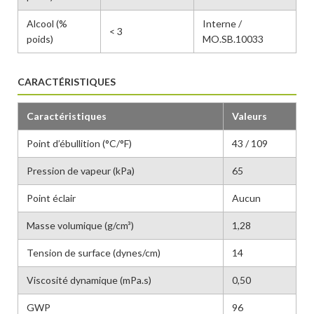
Alcool (%
Interne /
< 3
poids)
MO.SB.10033
CARACTÉRISTIQUES
Caractéristiques
Valeurs
Point d’ébullition (°C/°F)
43 / 109
Pression de vapeur (kPa)
65
Point éclair
Aucun
Masse volumique (g/cm³)
1,28
Tension de surface (dynes/cm)
14
Viscosité dynamique (mPa.s)
0,50
GWP
96