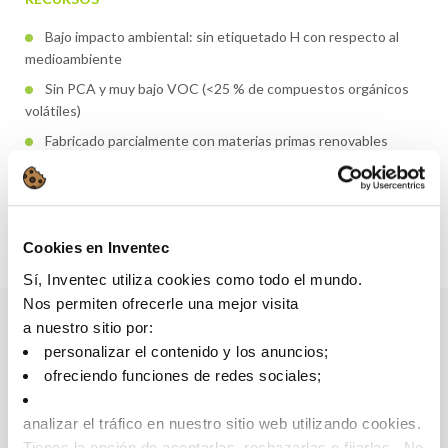
Bajo impacto ambiental: sin etiquetado H con respecto al
medioambiente
Sin PCA y muy bajo VOC (<25 % de compuestos orgánicos
volátiles)
Fabricado parcialmente con materias primas renovables
Descubra más sobre Greenway
Cookies en Inventec
Sí, Inventec utiliza cookies como todo el mundo.
Nos permiten ofrecerle una mejor visita
a nuestro sitio por:
personalizar el contenido y los anuncios;
Beneficios
ofreciendo funciones de redes sociales;
RENDIMIENTO
analizar el tráfico en nuestro sitio web utilizando cookies.
Tienes la opción de aceptarlas, rechazarlas o fijarlas. No