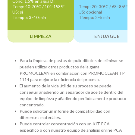
Conc: 1.5% en agua DI
Temp: 40-70°C / 104-158°F
Temp: 20–30°C / 68–86°F
US: sí
US: opcional
Tiempo: 3–10 min
Tiempo: 2–5 min
LIMPIEZA
ENJUAGUE
Para la limpieza de pastas de pulir difíciles de eliminar se
pueden utilizar otros productos de la gama
PROMOCLEAN en combinación con PROMOCLEAN TP
1114 para mejorar la eficiencia del proceso.
El aumento de la vida útil de su proceso se puede
conseguir añadiendo un separador de aceite dentro del
equipo de limpieza y añadiendo periódicamente producto
concentrado.
Puede solicitar un informe de compatibilidad con
diferentes materiales.
Puede controlar concentración con un KIT PCA
específico o con nuestro equipo de análisis online PCA