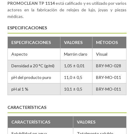
PROMOCLEAN TP 1114
está calificado y es utilizado por varios
actores en la fabricación de relojes de lujo, joyas y piezas
médicas.
ESPECIFICACIONES
ESPECIFICACIONES
VALORES
MÉTODOS
Aspecto
Marrón claro
Visual
Densidad a 20 °C (g/ml)
1,05 ± 0,01
BRY-MO-028
pH del producto puro
11,0 ± 0,5
BRY-MO-011
pH al 1 %
10,1 ± 0,5
BRY-MO-011
CARACTERÍSTICAS
CARACTERÍSTICAS
VALORES
Solubilidad en agua
Totalmente soluble