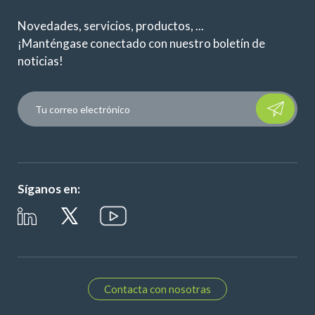
Novedades, servicios, productos, ...
¡Manténgase conectado con nuestro boletín de
noticias!
Please leave t
Síganos en:
Contacta con nosotras