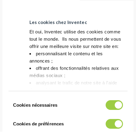
PCA KIT
Convient à tous les produits INVENTEC des gammes
Les cookies chez Inventec
PROMOCLEAN™ TP et PROMOCLEAN™ DISPER.
Méthode simple et rapide, réaction chimique à
Et oui, Inventec utilise des cookies comme
tout le monde. ​ Ils nous permettent de vous
couleur changeante.
offrir une meilleure visite sur notre site en:​
Facile à utiliser pour tout le monde et partout.
personnalisant le contenu et les
annonces ;​
offrant des fonctionnalités relatives aux
COÛT
médias sociaux ; ​
analysant le trafic de notre site à l’aide
Équipement peu encombrant pour mesurer la
des cookies.​
concentration d’un bain PROMOCLEAN™.
Vous avez le choix de les accepter, de les
Sélection
Faible coût d’utilisation
refuser ou de les paramétrer.​ Pas de
Cookies nécessaires
du
panique, vous pourrez également modifier à
consentement
tout moment vos choix dans l'onglet Gérer
Cookies de préférences
les cookies.​ ​ ​