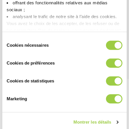
每个人和任何地方都易于使用。
offrant des fonctionnalités relatives aux médias
sociaux ; ​
analysant le trafic de notre site à l’aide des cookies.​
Vous avez le choix de les accepter, de les refuser ou de
成本
les paramétrer.​ Pas de panique, vous pourrez également
用于测量 PROMOCLEAN™ 浴液浓度的节省空间的设
modifier à tout moment vos choix dans l'onglet Gérer les
Sélection
备。
cookies.​ ​ ​
Cookies nécessaires
du
使用成本低
consentement
Cookies de préférences
Cookies de statistiques
工艺参数
Marketing
避免产品与皮肤、眼睛和衣服接触。 必须使用安全眼镜和手套处
理产品。
准备溶液：用软化水正确冲洗烧杯和试管。 然后擦干设备。 用活
Montrer les détails
塞吸管吸取清洗机水箱中的样品，倒入烧杯中。 用试管完成软化