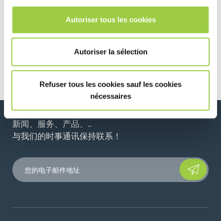
水。
Autoriser tous les cookies
溶液的滴定：加入 3 滴有色指示剂。 摇匀。 溶液变色。 数滴
数，加入滴管溶液，观察颜色变化。 在倒滴的同时以圆周运动摇
动烧杯。 添加水滴直到颜色不再改变：然后停止添加水滴。
Autoriser la sélection
确定浴液浓度：参照表格根据倒出的滴数确定浴液浓度。 该表由
INVENTEC 销售人员随 PCA KIT 一起提供。
Refuser tous les cookies sauf les cookies
nécessaires
新闻、服务、产品、..
与我们的时事通讯保持联系！
Please leave t