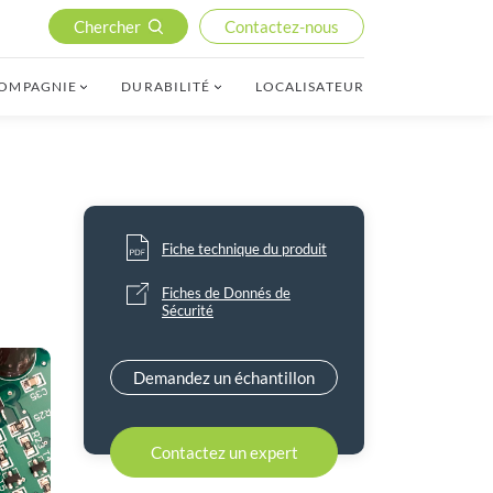
Chercher
Contactez-nous
COMPAGNIE
DURABILITÉ
LOCALISATEUR
Fiche technique du produit
Fiches de Donnés de
Sécurité
Demandez un échantillon
Contactez un expert