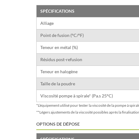
SPÉCIFICATIONS
Alliage
Point de fusion (°C/°F)
Teneur en métal (%)
Résidus post-refusion
Teneur en halogène
Taille de la poudre
Viscosité pompe à spirale* (Pa.s 25°C)
*L’équipement utilisé pour tester la viscosité de la pompe à spira
**Légers ajustements de la viscosité possibles après la finalisati
OPTIONS DE DÉPOSE