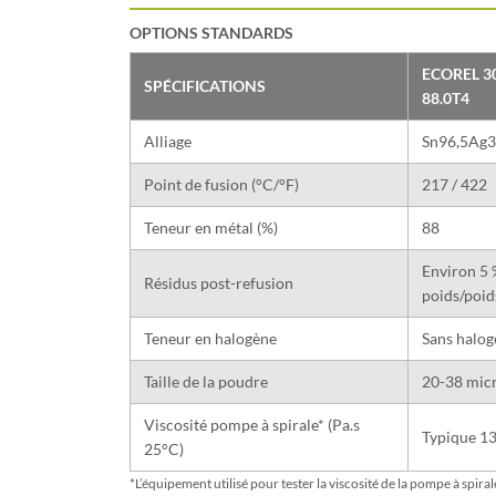
OPTIONS STANDARDS
ECOREL 3
SPÉCIFICATIONS
88.0T4
Alliage
Sn96,5Ag3
Point de fusion (°C/°F)
217 / 422
Teneur en métal (%)
88
Environ 5 
Résidus post-refusion
poids/poid
Teneur en halogène
Sans halog
Taille de la poudre
20-38 micr
Viscosité pompe à spirale* (Pa.s
Typique 1
25°C)
*L’équipement utilisé pour tester la viscosité de la pompe à spira