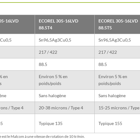
05-16LVD
ECOREL 305-16LVD
ECOREL 305-16LVD
88.5T4
88.5T5
Cu0,5
Sn96,5Ag3Cu0,5
Sn96,5Ag3Cu0,5
217 / 422
217 / 422
88.5
88.5
% en
Environ 5 % en
Environ 5 % en
s
poids/poids
poids/poids
ène
Sans halogène
Sans halogène
ons / Type 4
20-38 microns / Type 4
15-25 microns / Type
35
Typique 135
Typique 155
le est le Malcom à une vitesse de rotation de 10 tr/min.