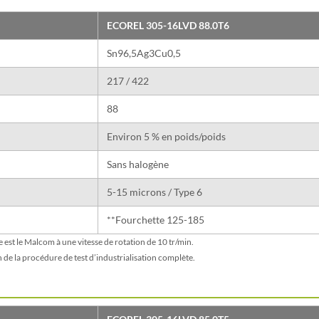
ECOREL 305-16LVD 88.0T6
Sn96,5Ag3Cu0,5
217 / 422
88
Environ 5 % en poids/poids
Sans halogène
5-15 microns / Type 6
**Fourchette 125-185
le est le Malcom à une vitesse de rotation de 10 tr/min.
on de la procédure de test d’industrialisation complète.