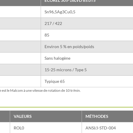
ECOREL 305-16LVD 85.0T5
Sn96,5Ag3Cu0,5
217 / 422
85
Environ 5 % en poids/poids
Sans halogène
15-25 microns / Type 5
Typique 65
le est le Malcom à une vitesse de rotation de 10 tr/min.
VALEURS
MÉTHODES
ROL0
ANSI/J-STD-004