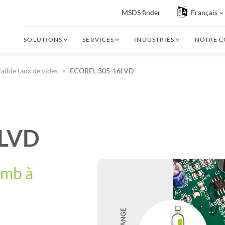
MSDS finder
Français
SOLUTIONS
SERVICES
INDUSTRIES
NOTRE 
faible taux de vides
ECOREL 305-16LVD
6LVD
omb à