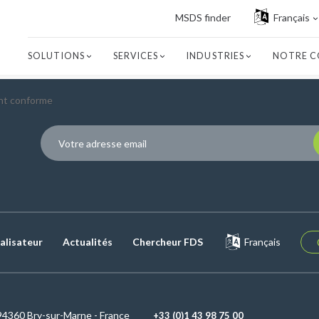
MSDS finder
Français
SOLUTIONS
SERVICES
INDUSTRIES
NOTRE C
t conforme
P
alisateur
Actualités
Chercheur FDS
Français
94360 Bry-sur-Marne - France
+33 (0)1 43 98 75 00