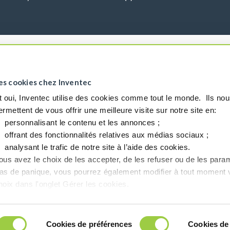
es cookies chez Inventec
t oui, Inventec utilise des cookies comme tout le monde. ​ Ils no
ermettent de vous offrir une meilleure visite sur notre site en:​
personnalisant le contenu et les annonces ;​
offrant des fonctionnalités relatives aux médias sociaux ; ​
analysant le trafic de notre site à l’aide des cookies.​
ous avez le choix de les accepter, de les refuser ou de les param
as de panique, vous pourrez également modifier à tout moment 
hoix dans l'onglet Gérer les cookies.​ ​ ​
Cookies de préférences
Cookies de 