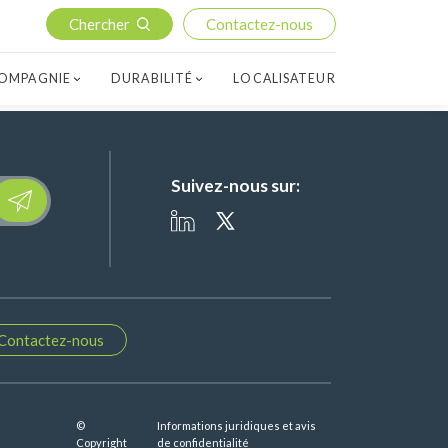
Chercher
Contactez-nous
OMPAGNIE
DURABILITÉ
LOCALISATEUR
Suivez-nous sur:
lease leave this field empty.
Contactez-nous
©
Informations juridiques et avis
Copyright
de confidentialité