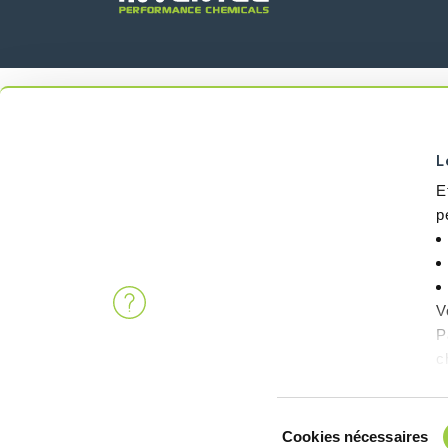
L
E
p
V
P
c
Sélection
Cookies nécessaires
du