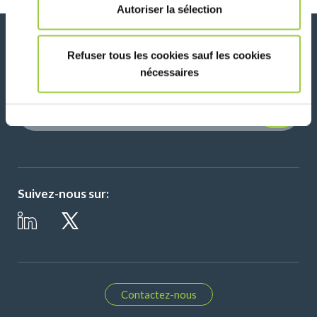
Autoriser la sélection
Actualités, services, produits, ...
Refuser tous les cookies sauf les cookies
Restez connecté avec notre newsletter!
nécessaires
Please leave t
Suivez-nous sur:
Contactez-nous