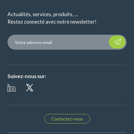
Actualités, services, produits, ...
Restez connecté avec notre newsletter!
Please leave t
Suivez-nous sur:
Contactez-nous