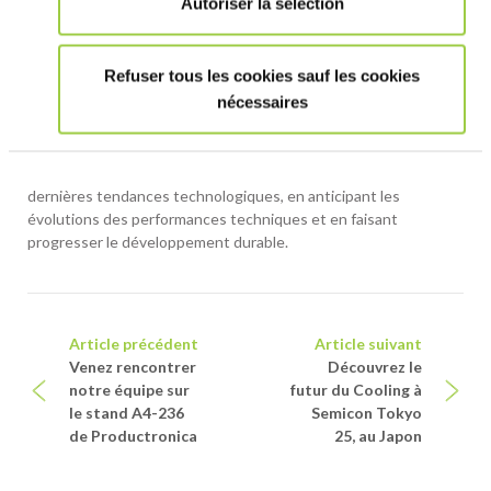
Autoriser la sélection
Scope 1
t CO2e
68.35
65.78
Scope 2
t CO2e
41.57
7.76
Total S1 + S2
t CO2e
109.92
73.54
Refuser tous les cookies sauf les cookies
Réduction de l’intensité carbone par unité de chiffre d’affaires
57%
nécessaires
Nos efforts de décarbonation s’étendent au-delà de nos sites
de production.
Nous soutenons également nos clients en adoptant les
dernières tendances technologiques, en anticipant les
évolutions des performances techniques et en faisant
progresser le développement durable.
Navigation
Article précédent
Article suivant
Venez rencontrer
Découvrez le
notre équipe sur
futur du Cooling à
le stand A4-236
Semicon Tokyo
de Productronica
25, au Japon