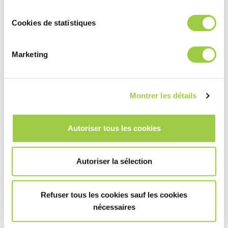
Cookies de statistiques
Marketing
Montrer les détails
BLUE GOLD
Autoriser tous les cookies
Dégraissage et élimination des particules des matériaux et
équipements en contact avec l’oxygène
Autoriser la sélection
Détergent pour le processus de pulvérisation et
d’immersion
Efficacité élevée même à faible concentration
Refuser tous les cookies sauf les cookies
nécessaires
En savoir plus