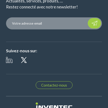
Actualités, services, produits, ...
Restez connecté avec notre newsletter!
Please leave t
Suivez-nous sur:
Contactez-nous