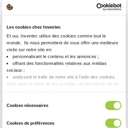
Découvrez notre nettoyant
Les cookies chez Inventec
Et oui, Inventec utilise des cookies comme tout le
certifié pour équipements
monde. ​ Ils nous permettent de vous offrir une meilleure
en contact avec l’oxygène !
visite sur notre site en:​
personnalisant le contenu et les annonces ;​
offrant des fonctionnalités relatives aux médias
sociaux ; ​
analysant le trafic de notre site à l’aide des cookies.​
Vous avez le choix de les accepter, de les refuser ou de
les paramétrer.​ Pas de panique, vous pourrez également
modifier à tout moment vos choix dans l'onglet Gérer les
Sélection
cookies.​ ​ ​
Cookies nécessaires
du
consentement
Cookies de préférences