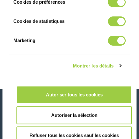
Cookies de préférences
les cookies.​ ​ ​
Cookies de statistiques
Marketing
Navigation
Article précédent
Article suivant
Continuité des
Inventec acquiert
activités – COVID
PUS (Pure
Montrer les détails
19 Coronavirus
Ultrasonic
Systems)
Autoriser tous les cookies
Actualités, services, produits, ...
Restez connecté avec notre newsletter!
Autoriser la sélection
Please leave t
Refuser tous les cookies sauf les cookies