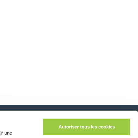
Autoriser tous les cookies
Suivez-nous sur:
lease leave this field empty.
ir une