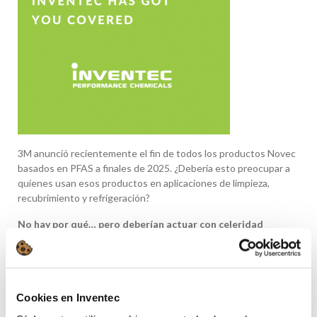
3M anunció recientemente el fin de todos los productos Novec
basados en PFAS a finales de 2025. ¿Debería esto preocupar a
quienes usan esos productos en aplicaciones de limpieza,
recubrimiento y refrigeración?
No hay por qué… pero deberían actuar con celeridad
IInventec lleva más de 25 años siendo un distribuidor
autorizado de 3M en el suministro de sus fluidos de limpieza con
nuestras propias formulaciones a clientes de todo el mundo.
Conocemos muy bien los aspectos técnicos de estos fluidos y
Cookies en Inventec
los procesos que los utilizan, por lo que Inventec está en una