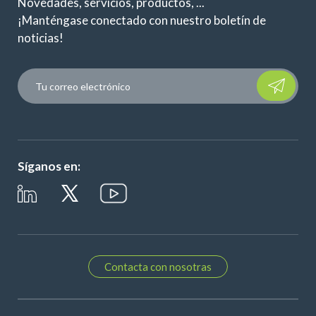
Novedades, servicios, productos, ...
¡Manténgase conectado con nuestro boletín de
noticias!
Please leave t
Síganos en:
Contacta con nosotras