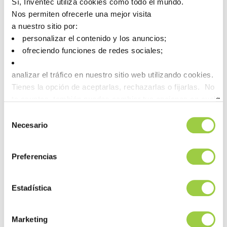
Sí, Inventec utiliza cookies como todo el mundo.
posición perfecta para ofrecer la alternativa adecuada.
Nos permiten ofrecerle una mejor visita
Creamos una HOJA DE INFORMACIÓN para describir cómo
a nuestro sitio por:
podemos ayudarlo con una transición sin problemas.
personalizar el contenido y los anuncios;
ofreciendo funciones de redes sociales;
DESCARGUE NUESTRA FICHA INFORMATIVA:
INFO
Eliminación gradual de los productos 3M – ES
analizar el tráfico en nuestro sitio web utilizando cookies.
Tienes la opción de aceptarlas, rechazarlas o fijarlas. No
te asustes, también puedes cambiar tus opciones en cualqu
Post navigation
Previous article
Next article
la pestaña Gestionar cookies.
Selección
Presentamos
¡Ven y conoce a
Necesario
de
Thermasolv™
nuestro equipo en
consentimiento
SMT Connect
2023 del 9 al 11 de
Preferencias
mayo en
Nuremberg!
Estadística
PRODUCTOS RELACIONADOS
Marketing