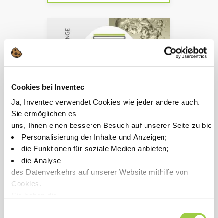
Cookies bei Inventec
Ja, Inventec verwendet Cookies wie jeder andere auch.
TOPKLEAN EL 10F
Sie ermöglichen es
uns, Ihnen einen besseren Besuch auf unserer Seite zu biet
Entfernung von Lötpaste,
Personalisierung der Inhalte und Anzeigen;
nicht ausgehärtetem
die Funktionen für soziale Medien anbieten;
Klebstoff und
die Analyse
rückgeflossenen
des Datenverkehrs auf unserer Website mithilfe von
Flussmittelrückständen
Cookies.
Manuelles Verfahren
Sie haben die
Höherer Flammpunkt als
Wahl, diese zu akzeptieren, abzulehnen oder einzustellen.
Einwilligungsauswahl
IPA & geringer Geruch