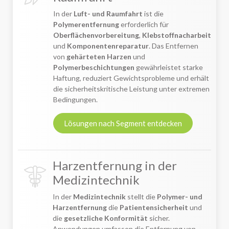
In der
Luft- und Raumfahrt
ist die
Polymerentfernung
erforderlich für
Oberflächenvorbereitung
,
Klebstoffnacharbeit
und
Komponentenreparatur
. Das Entfernen
von
gehärteten Harzen
und
Polymerbeschichtungen
gewährleistet starke
Haftung, reduziert Gewichtsprobleme und erhält
die sicherheitskritische Leistung unter extremen
Bedingungen.
Lösungen nach Segment entdecken
Harzentfernung in der
Medizintechnik
In der
Medizintechnik
stellt die
Polymer- und
Harzentfernung
die
Patientensicherheit
und
die
gesetzliche Konformität
sicher.
Anwendungen umfassen die Entfernung von