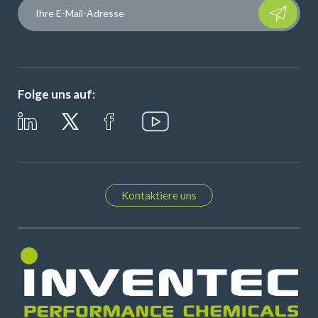
Please leave t
Folge uns auf:
Kontaktiere uns