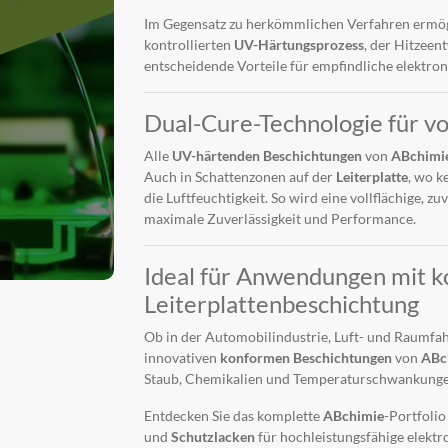
Im Gegensatz zu herkömmlichen Verfahren ermö
kontrollierten
UV-Härtungsprozess
, der Hitzeen
entscheidende Vorteile für empfindliche elektron
Dual-Cure-Technologie für v
Alle
UV-härtenden Beschichtungen
von
ABchimi
Auch in Schattenzonen auf der
Leiterplatte
, wo k
die Luftfeuchtigkeit. So wird eine vollflächige, zu
maximale Zuverlässigkeit und Performance.
Ideal für Anwendungen mit 
Leiterplattenbeschichtung
Ob in der Automobilindustrie, Luft- und Raumfah
innovativen
konformen Beschichtungen
von
ABc
Staub, Chemikalien und Temperaturschwankunge
Entdecken Sie das komplette
ABchimie
-Portfolio
und
Schutzlacken
für hochleistungsfähige elekt