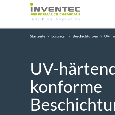
Main Navigation
Startseite
Lösungen
Beschichtungen
UV-hä
UV-härten
konforme
Beschicht