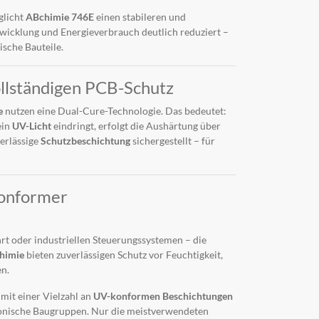
glicht
ABchimie 746E
einen stabileren und
twicklung und Energieverbrauch deutlich reduziert –
ische Bauteile.
ollständigen PCB-Schutz
e
nutzen eine Dual-Cure-Technologie. Das bedeutet:
ein
UV-Licht
eindringt, erfolgt die Aushärtung über
verlässige
Schutzbeschichtung
sichergestellt – für
konformer
rt oder industriellen Steuerungssystemen – die
himie
bieten zuverlässigen Schutz vor Feuchtigkeit,
n.
 mit einer Vielzahl an
UV-konformen Beschichtungen
ronische Baugruppen. Nur die meistverwendeten