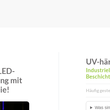
e
UV-hä
LED-
Industrie
Beschich
ng mit
ie!
Häufig geste
Was si