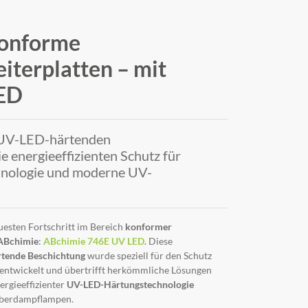
konforme
iterplatten – mit
ED
n UV-LED-härtenden
 energieeffizienten Schutz für
hnologie und moderne UV-
uesten Fortschritt im Bereich
konformer
ABchimie
:
ABchimie 746E UV LED
. Diese
tende Beschichtung
wurde speziell für den Schutz
entwickelt und übertrifft herkömmliche Lösungen
ergieeffizienter
UV-LED-Härtungstechnologie
ilberdampflampen.