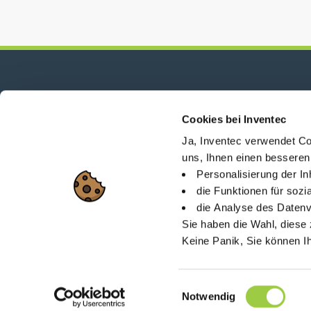
Neuigkeiten, Dienstleistungen, Produkte,...
Cookies bei Inventec
Bleiben Sie mit unserem Newsletter in Verbi
Ja, Inventec verwendet Co
uns, Ihnen einen besseren
Personalisierung der I
die Funktionen für soz
die Analyse des Datenv
Lageplan
Über Invent
Sie haben die Wahl, diese 
Keine Panik, Sie können I
26 Rue des Coulons - 
Einwilligungsauswahl
Notwendig