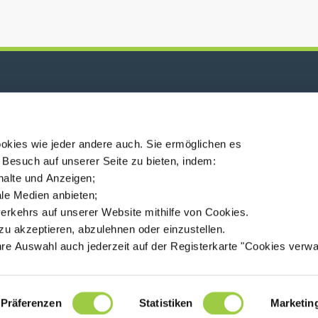
P
ndung!
okies wie jeder andere auch. Sie ermöglichen es
 Besuch auf unserer Seite zu bieten, indem:
nhalte und Anzeigen;
iale Medien anbieten;
erkehrs auf unserer Website mithilfe von Cookies.
ec
Standorte
Nachrichten
MSDS finder
Deutsch
zu akzeptieren, abzulehnen oder einzustellen.
hre Auswahl auch jederzeit auf der Registerkarte "Cookies verwa
94360 Bry-sur-Marne - France
+33 (0)1 43 98 75 00
Präferenzen
Statistiken
Marketin