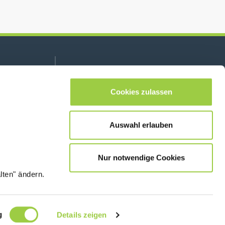
Folge uns auf:
lease leave this field empty.
Cookies zulassen
Auswahl erlauben
Kontaktiere uns
Nur notwendige Cookies
lten" ändern.
© Copyright
Rechtliche Informationen &
2026
Datenschutzhinweis
g
Details zeigen