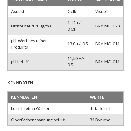
Aspekt
Gelb
Visuell
1,12 +/-
Dichte bei 20°C (g/ml)
BRY-MO-028
0,01
pH-Wert des reinen
13,0 +/- 0,5
BRY-MO-011
Produkts
11,50 +/-
pH bei 1%
BRY-MO-011
0,5
KENNDATEN
KENNDATEN
WERTE
Löslichkeit in Wasser
Total löslich
Oberflächenspannung bei 1%
34 Dyn/cm²