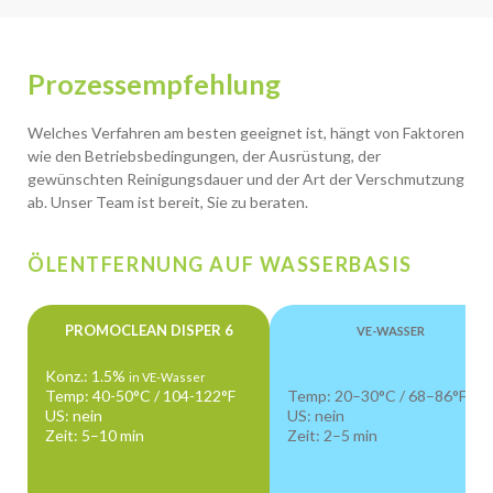
Prozessempfehlung
Welches Verfahren am besten geeignet ist, hängt von Faktoren
wie den Betriebsbedingungen, der Ausrüstung, der
gewünschten Reinigungsdauer und der Art der Verschmutzung
ab. Unser Team ist bereit, Sie zu beraten.
ÖLENTFERNUNG AUF WASSERBASIS
PROMOCLEAN DISPER 6
VE-WASSER
Konz.: 1.5%
in VE-Wasser
Temp: 40-50°C / 104-122°F
Temp: 20–30°C / 68–86°F
US: nein
US: nein
Zeit: 5–10 min
Zeit: 2–5 min