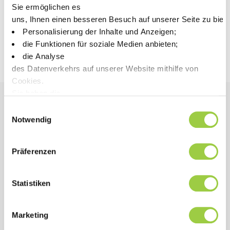
Relativ niedrige Kosten für die Abfallbeseitigung
Sie ermöglichen es
uns, Ihnen einen besseren Besuch auf unserer Seite zu biet
Personalisierung der Inhalte und Anzeigen;
Erfahren Sie mehr über Greenway
die Funktionen für soziale Medien anbieten;
die Analyse
des Datenverkehrs auf unserer Website mithilfe von
Cookies.
Sie haben die
Wahl, diese zu akzeptieren, abzulehnen oder einzustellen.
Einwilligungsauswahl
Vorteile
Keine Panik, Sie können Ihre Auswahl auch jederzeit auf der
Notwendig
PERFORMANCE
Präferenzen
Kompatibilität mit Inox, Eisenlegierungen,
Aluminium, Messing und Leichtmetalllegierungen
Statistiken
Ausgezeichnete Löslichkeit von Ölen auf
Wasserbasis.
Marketing
Kurze Spülzeit erforderlich, obwohl es sich um ein