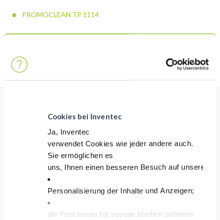
PROMOCLEAN TP 1114
Entdecken Sie mehr über Greenway
Cookies bei Inventec
Vorteile
Ja, Inventec
verwendet Cookies wie jeder andere auch.
LEISTUNG
Sie ermöglichen es
Kompatibilität mit den meisten empfindlichen
uns, Ihnen einen besseren Besuch auf unserer Sei
Metallen
Personalisierung der Inhalte und Anzeigen;
Ausgezeichnete Dispersion von Poliermitteln
Ausgezeichneter Schutz gegen Korrosion
die Funktionen für soziale Medien anbieten;