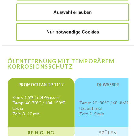
Prozessempfehlung
Auswahl erlauben
Welches Verfahren am besten geeignet ist, hängt von Faktoren
wie den Betriebsbedingungen, der Ausrüstung, der
Nur notwendige Cookies
gewünschten Reinigung und der Art der Verunreinigungen ab.
Unser Team steht Ihnen daher beratend zur Seite.
ÖLENTFERNUNG MIT TEMPORÄREM
KORROSIONSSCHUTZ
PROMOCLEAN TP 1117
DI-WASSER
Konz: 1.5% in DI-Wasser
Temp: 40-70°C / 104-158°F
Temp: 20–30°C / 68–86°F
US: ja
US: optional
Zeit: 3–10 min
Zeit: 2–5 min
REINIGUNG
SPÜLEN