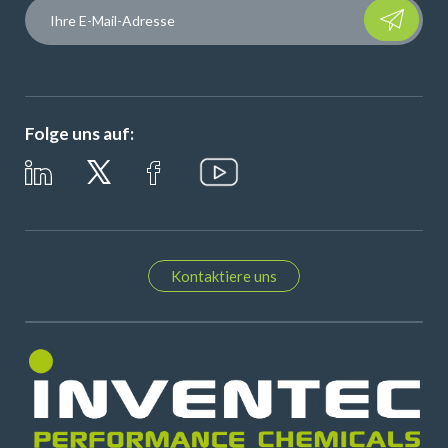
Please leave t
Folge uns auf:
Kontaktiere uns