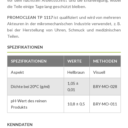
vor dem nächsten Arbeitsschritt und die Endreinigung, wobei
die Teile einige Tage lang geschützt bleiben.
PROMOCLEAN TP 1117
ist qualifiziert und wird von mehreren
Akteuren in der mikromechanischen Industrie verwendet, z. B.
bei der Herstellung von Uhren, Schmuck und medizinischen
Teilen.
SPEZIFIKATIONEN
SPEZIFIKATIONEN
WERTE
METHODEN
Aspekt
Hellbraun
Visuell
1,05 ±
Dichte bei 20°C (g/ml)
BRY-MO-028
0,01
pH-Wert des reinen
10,8 ± 0,5
BRY-MO-011
Produkts
KENNDATEN