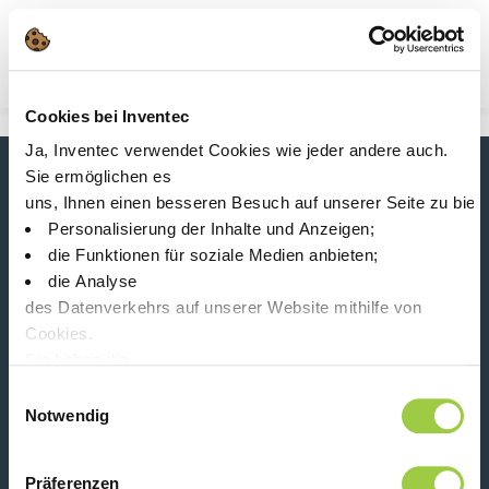
Suche
Main Navigation
Cookies bei Inventec
Start
Product Product Category
Ja, Inventec verwendet Cookies wie jeder andere auch.
Präzisionsreinigungsflüssigkeiten
Sie ermöglichen es
Neuigkeiten, Dienstleistungen, Produkte,...
uns, Ihnen einen besseren Besuch auf unserer Seite zu biet
Bleiben Sie mit unserem Newsletter in Verbindung!
Personalisierung der Inhalte und Anzeigen;
die Funktionen für soziale Medien anbieten;
Please leave t
die Analyse
des Datenverkehrs auf unserer Website mithilfe von
Cookies.
Sie haben die
Wahl, diese zu akzeptieren, abzulehnen oder einzustellen.
Einwilligungsauswahl
Folge uns auf:
Keine Panik, Sie können Ihre Auswahl auch jederzeit auf der
Notwendig
Präferenzen