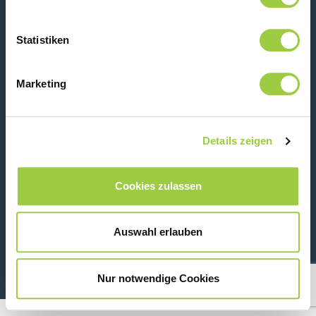
Statistiken
Kontaktiere uns
Marketing
Details zeigen
Cookies zulassen
26 Rue des Coulons - 94360 Bry-sur-Marne - France
Auswahl erlauben
+33 (0)1 43 98 75 00
Nur notwendige Cookies
© Copyright 2026
Rechtliche Informationen & Datenschutzhinweis