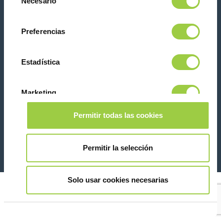
Necesario
de
te asustes, también puedes cambiar tus opciones
consentimiento
la pestaña Gestionar cookies.
Preferencias
Contacta con nosotras
Estadística
Marketing
Permitir todas las cookies
26 Rue des Coulons - 94360 Bry-sur-Marne - France
Mostrar detalles
+33 (0)1 43 98 75 00
Permitir la selección
© Copyright 2026
Información legal y aviso de privacidad
Solo usar cookies necesarias