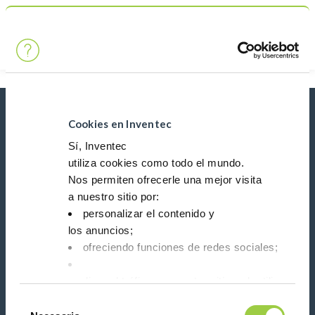
Búsqueda
Main Navigation
Inicio
Product Product Category
Fluidos de limpieza de precisión
Novedades, servicios, productos, ...
Cookies en Inventec
¡Manténgase conectado con nuestro boletín de
Sí, Inventec
noticias!
utiliza cookies como todo el mundo.
Nos permiten ofrecerle una mejor visita
Please leave t
a nuestro sitio por:
personalizar el contenido y
los anuncios;
ofreciendo funciones de redes sociales;
analizar el tráfico en nuestro sitio web utilizando 
Síganos en:
Tienes la opción de aceptarlas, rechazarlas o fijar
Selección
No