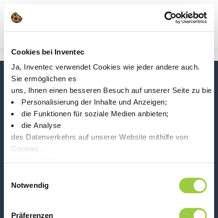
Suche
Main Navigation
Cookies bei Inventec
Start
Product Product Category
Ja, Inventec verwendet Cookies wie jeder andere auch.
Entfernung von Partikeln
Sie ermöglichen es
Neuigkeiten, Dienstleistungen, Produkte,...
uns, Ihnen einen besseren Besuch auf unserer Seite zu biet
Bleiben Sie mit unserem Newsletter in Verbindung!
Personalisierung der Inhalte und Anzeigen;
die Funktionen für soziale Medien anbieten;
Please leave t
die Analyse
des Datenverkehrs auf unserer Website mithilfe von
Cookies.
Sie haben die
Wahl, diese zu akzeptieren, abzulehnen oder einzustellen.
Einwilligungsauswahl
Folge uns auf:
Keine Panik, Sie können Ihre Auswahl auch jederzeit auf der
Notwendig
Präferenzen