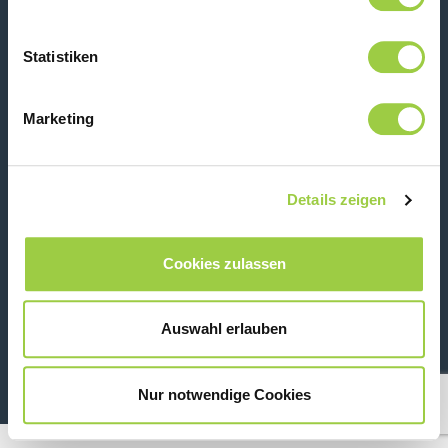
Statistiken
Kontaktiere uns
Marketing
Details zeigen
Cookies zulassen
26 Rue des Coulons - 94360 Bry-sur-Marne - France
Auswahl erlauben
+33 (0)1 43 98 75 00
Nur notwendige Cookies
© Copyright 2026
Rechtliche Informationen & Datenschutzhinweis