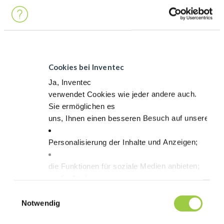
uns an Stand 1507 vom 25. bis 27. Januar 2022 im San Diego
Convention Center in den USA!
Video-
Player
Cookies bei Inventec
Ja, Inventec
verwendet Cookies wie jeder andere auch.
Sie ermöglichen es
uns, Ihnen einen besseren Besuch auf unserer Sei
Personalisierung der Inhalte und Anzeigen;
die Funktionen für soziale Medien anbieten;
die Analyse
des Datenverkehrs auf unserer Website mithilfe v
Einwilligungsauswahl
00:01
00:12
Cookies.
Notwendig
Sie haben die