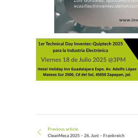
Beitrags-Navigation
Previous article
CleanMeca 2025 – 26. Juni – Frankreich