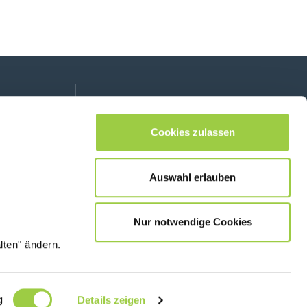
Folge uns auf:
lease leave this field empty.
Cookies zulassen
Auswahl erlauben
Kontaktiere uns
Nur notwendige Cookies
lten" ändern.
© Copyright
Rechtliche Informationen &
2026
Datenschutzhinweis
g
Details zeigen