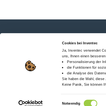
Neuigkeiten, Dienstleistungen, Produkte,...
Cookies bei Inventec
Bleiben Sie mit unserem Newsletter in Verbi
Ja, Inventec verwendet Co
uns, Ihnen einen besseren
Personalisierung der I
die Funktionen für soz
die Analyse des Datenv
Lageplan
Über Invent
Sie haben die Wahl, diese 
Keine Panik, Sie können I
26 Rue des Coulons - 
Einwilligungsauswahl
Notwendig