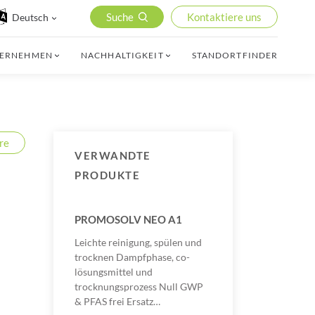
Suche
Kontaktiere uns
Deutsch
TERNEHMEN
NACHHALTIGKEIT
STANDORTFINDER
re
VERWANDTE
PRODUKTE
PROMOSOLV NEO A1
Leichte reinigung, spülen und
trocknen Dampfphase, co-
lösungsmittel und
trocknungsprozess Null GWP
& PFAS frei Ersatz…