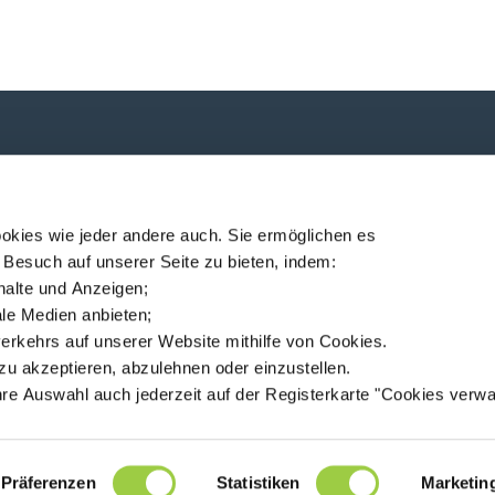
P
ndung!
okies wie jeder andere auch. Sie ermöglichen es
 Besuch auf unserer Seite zu bieten, indem:
nhalte und Anzeigen;
iale Medien anbieten;
erkehrs auf unserer Website mithilfe von Cookies.
ec
Standorte
Nachrichten
MSDS finder
Deutsch
zu akzeptieren, abzulehnen oder einzustellen.
hre Auswahl auch jederzeit auf der Registerkarte "Cookies verwa
94360 Bry-sur-Marne - France
+33 (0)1 43 98 75 00
Präferenzen
Statistiken
Marketin