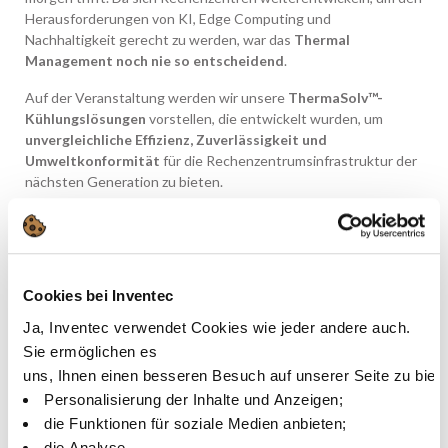
Herausforderungen von KI, Edge Computing und
Nachhaltigkeit gerecht zu werden, war das
Thermal
Management noch nie so entscheidend
.
Auf der Veranstaltung werden wir unsere
ThermaSolv™-
Kühlungslösungen
vorstellen, die entwickelt wurden, um
unvergleichliche Effizienz, Zuverlässigkeit und
Umweltkonformität
für die Rechenzentrumsinfrastruktur der
nächsten Generation zu bieten.
Kühltechnologien der nächsten Generation
: Erfahren Sie,
wie ThermaSolv™ die thermische Leistung optimiert, den
Energieverbrauch senkt und die Lebensdauer der Geräte in
Hochdichte-Umgebungen verlängert.
Cookies bei Inventec
Nachhaltigkeit in der Praxis
: Unsere Lösungen stehen im
Ja, Inventec verwendet Cookies wie jeder andere auch.
Einklang mit Initiativen für grüne Rechenzentren und helfen
Sie ermöglichen es
Betreibern, gesetzliche Anforderungen zu erfüllen, ohne die
uns, Ihnen einen besseren Besuch auf unserer Seite zu biet
Leistung zu beeinträchtigen.
Personalisierung der Inhalte und Anzeigen;
Maßgeschneiderte Expertise
: Tauschen Sie sich mit
die Funktionen für soziale Medien anbieten;
unserem Team aus, um zu erfahren, wie ThermaSolv™
die Analyse