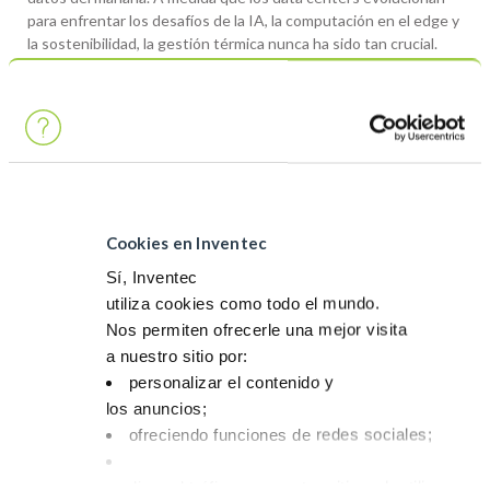
para enfrentar los desafíos de la IA, la computación en el edge y
la sostenibilidad, la gestión térmica nunca ha sido tan crucial.
En este evento, presentaremos nuestras soluciones de
refrigeración
ThermaSolv™
, diseñadas para ofrecer
eficiencia,
fiabilidad y cumplimiento ambiental incomparables
para la
infraestructura de datos de próxima generación.
Tecnologías de refrigeración de próxima generación
:
Descubre cómo ThermaSolv™ optimiza el rendimiento
térmico, reduce el consumo de energía y prolonga la vida útil
Cookies en Inventec
de los equipos en entornos de alta densidad.
Sí, Inventec
Sostenibilidad en acción
utiliza cookies como todo el mundo.
: Nuestras soluciones se alinean
con las iniciativas de centros de datos verdes, ayudando a
Nos permiten ofrecerle una mejor visita
los operadores a cumplir con la normativa sin comprometer el
a nuestro sitio por:
rendimiento.
personalizar el contenido y
los anuncios;
Experiencia personalizada
: Interactúa con nuestro equipo
ofreciendo funciones de redes sociales;
para explorar cómo ThermaSolv™ se integra perfectamente
en tus estrategias de DCIM y eficiencia operativa.
analizar el tráfico en nuestro sitio web utilizando 