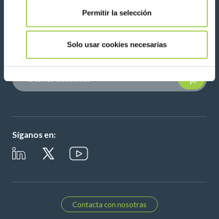
Permitir la selección
Novedades, servicios, productos, ...
¡Manténgase conectado con nuestro boletín de
Solo usar cookies necesarias
noticias!
Please leave t
Síganos en:
Contacta con nosotras