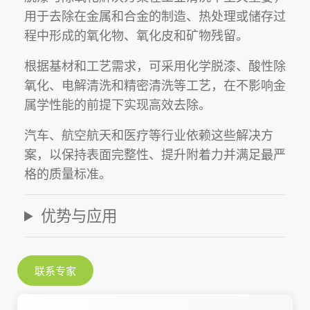
用于去除在
金属
和
合金
的
制造
、
热处理
或
储存
过
程中形成的
氧化物
、
氧化皮
和
矿物残留
。
根据
基材
和
工艺需求
，可采用
化学脱漆
、
酸性除
氧化
、
电解清洗
和
精密清洗
等工艺，在不影响
金
属学性能
的前提下实现高效去除。
汽车
、
航空航天
和
医疗
等行业依赖这些解决方
案，以保持
表面完整性
、提升
附着力
并满足最严
格的
质量标准
。
优势与应用
联系专家