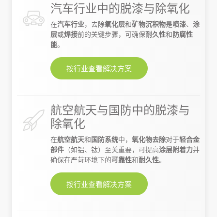
汽车行业中的脱漆与除氧化
在
汽车行业
，去除
氧化层
和
矿物沉积物
是
喷漆
、
涂
层
或
焊接
前的关键步骤，可确保
耐久性
和
防腐性
能
。
按行业查看解决方案
航空航天与国防中的脱漆与
除氧化
在
航空航天
和
国防系统
中，
氧化物去除
对于
轻合金
部件
（如铝、钛）至关重要，可提高
涂层附着力
并
确保在严苛环境下的
可靠性
和
耐久性
。
按行业查看解决方案