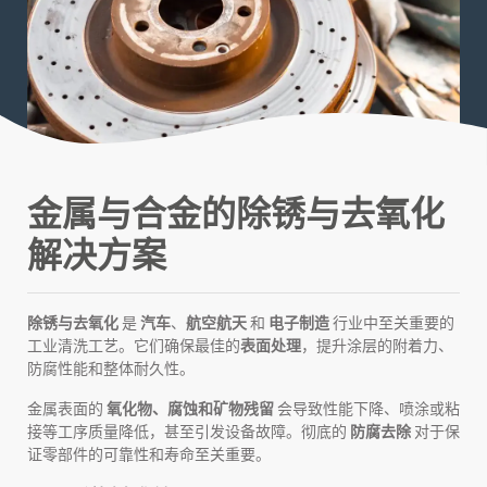
金属与合金的除锈与去氧化
解决方案
除锈与去氧化
是
汽车
、
航空航天
和
电子制造
行业中至关重要的
工业清洗工艺。它们确保最佳的
表面处理
，提升涂层的附着力、
防腐性能和整体耐久性。
金属表面的
氧化物、腐蚀和矿物残留
会导致性能下降、喷涂或粘
接等工序质量降低，甚至引发设备故障。彻底的
防腐去除
对于保
证零部件的可靠性和寿命至关重要。