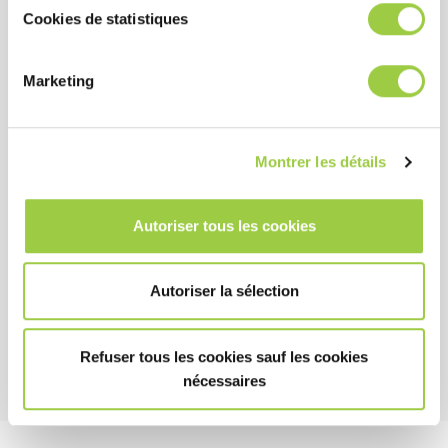
Cookies de statistiques
Marketing
PROMOCLEAN TP 178
Montrer les détails
去除氧化物，矿物残留和金
刚石液体抛光
适用于浸没超声工序
Autoriser tous les cookies
取代磷酸基清洗剂
Autoriser la sélection
Refuser tous les cookies sauf les cookies
nécessaires