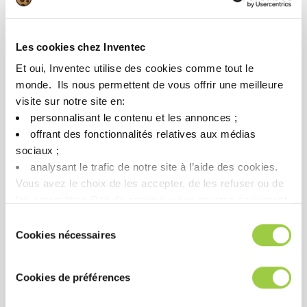
Les cookies chez Inventec
Et oui, Inventec utilise des cookies comme tout le
PROMOCLEAN DISPER 22
monde. ​ Ils nous permettent de vous offrir une meilleure
visite sur notre site en:​
去除油脂、重油、老化残留
personnalisant le contenu et les annonces ;​
物和氧化物
offrant des fonctionnalités relatives aux médias
喷淋工艺
sociaux ; ​
与铁合金兼容
analysant le trafic de notre site à l’aide des cookies.​
Vous avez le choix de les accepter, de les refuser ou de
les paramétrer.​ Pas de panique, vous pourrez également
modifier à tout moment vos choix dans l'onglet Gérer les
Sélection
cookies.​ ​ ​
Cookies nécessaires
du
consentement
Cookies de préférences