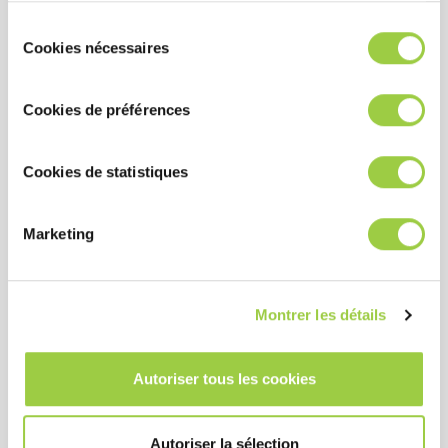
modifier à tout moment vos choix dans l'onglet Gérer les
Sélection
cookies.​ ​ ​
Cookies nécessaires
du
consentement
Cookies de préférences
Cookies de statistiques
Marketing
ABCHIMIE 746E UV
Revêtement conforme
durci par une lampe UV au
Montrer les détails
mercure
Pulvérisation sélective,
procédé au pistolet et à la
Autoriser tous les cookies
brosse
Durcissement rapide et
Autoriser la sélection