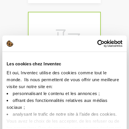
Les cookies chez Inventec
Et oui, Inventec utilise des cookies comme tout le
Solution sur mesure
monde. ​ Ils nous permettent de vous offrir une meilleure
visite sur notre site en:​
Vous ne trouvez pas le
produit idéal ? Nous pouvons
personnalisant le contenu et les annonces ;​
également vous proposer une
offrant des fonctionnalités relatives aux médias
solution sur mesure
sociaux ; ​
analysant le trafic de notre site à l’aide des cookies.​
Nous contacter
Vous avez le choix de les accepter, de les refuser ou de
les paramétrer.​ Pas de panique, vous pourrez également