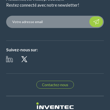
Restez connecté avec notre newsletter!
Please leave t
Suivez-nous sur:
Contactez-nous