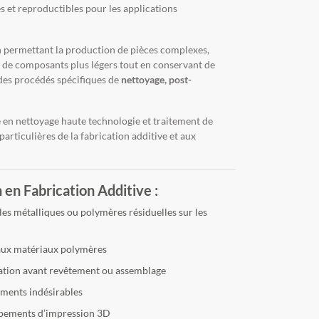
es et reproductibles pour les applications
n permettant la production de pièces complexes,
ion de composants plus légers tout en conservant de
des procédés spécifiques de
nettoyage, post-
e en nettoyage haute technologie et traitement de
articulières de la fabrication additive et aux
en Fabrication Additive :
ules métalliques ou polymères résiduelles sur les
 aux matériaux polymères
aration avant revêtement ou assemblage
ements indésirables
uipements d’impression 3D