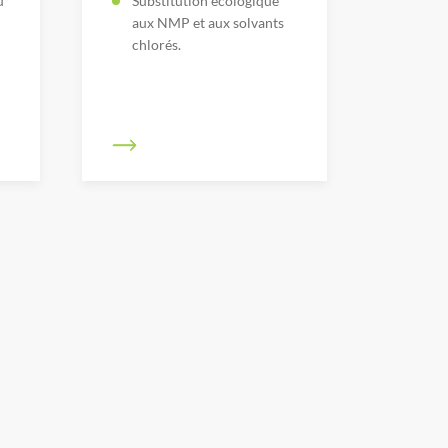
u
Substitution écologique
aux NMP et aux solvants
chlorés.