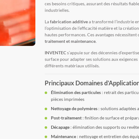
ces besoins critiques, assurant des résultats fiabl
industrielles.
La
fabrication additive
a transformé l’industrie e
l’optimisation de l’efficacité matière et la créat
hautes performances. Ces avantages nécessitent 
traitement et maintenance
.
INVENTEC
s’appuie sur des décennies d’expertis
surface pour adapter ses solutions aux exigences p
différents matériaux utilisés.
Principaux Domaines d’Application 
Élimination des particules
: retrait des partic
pièces imprimées
Nettoyage de polymères
: solutions adaptées
Post-traitement
: finition de surface et prép
Décapage
: élimination des supports ou revêt
Maintenance
: nettoyage et entretien des éq