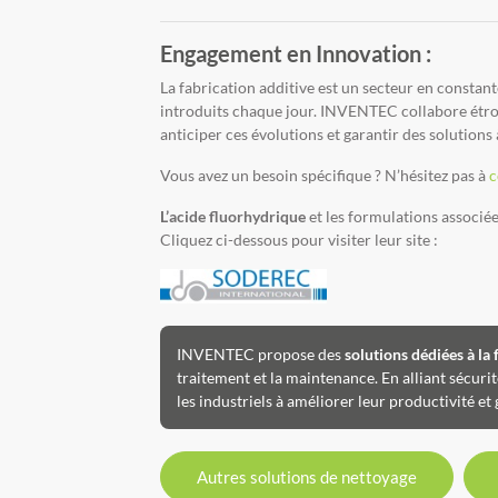
Engagement en Innovation :
La fabrication additive est un secteur en consta
introduits chaque jour. INVENTEC collabore étroi
anticiper ces évolutions et garantir des solutions 
Vous avez un besoin spécifique ? N’hésitez pas à
c
L’acide fluorhydrique
et les formulations associé
Cliquez ci-dessous pour visiter leur site :
INVENTEC propose des
solutions dédiées à la 
traitement et la maintenance. En alliant sécuri
les industriels à améliorer leur productivité et
Autres solutions de nettoyage