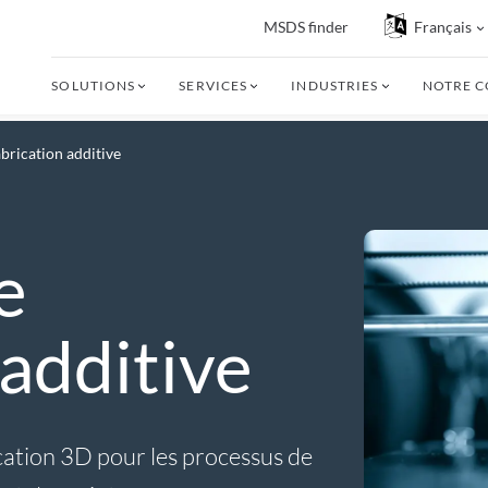
MSDS finder
Français
SOLUTIONS
SERVICES
INDUSTRIES
NOTRE 
abrication additive
e
 additive
rication 3D pour les processus de