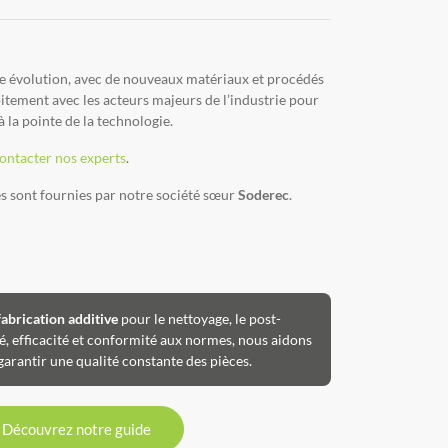
nte évolution, avec de nouveaux matériaux et procédés
tement avec les acteurs majeurs de l’industrie pour
à la pointe de la technologie.
ontacter nos experts
.
es sont fournies par notre société sœur
Soderec
.
fabrication additive
pour le nettoyage, le post-
té, efficacité et conformité aux normes, nous aidons
 garantir une qualité constante des pièces.
Découvrez notre guide