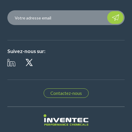
Please leave t
Suivez-nous sur:
Contactez-nous