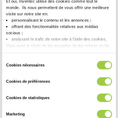
Et oui, Inventec utilise des cookies comme tout le
Découvrez notre nettoyant
monde. ​ Ils nous permettent de vous offrir une meilleure
visite sur notre site en:​
haute performance pour
personnalisant le contenu et les annonces ;​
pochoirs de soudure !
offrant des fonctionnalités relatives aux médias
sociaux ; ​
analysant le trafic de notre site à l’aide des cookies.​
Vous avez le choix de les accepter, de les refuser ou de
les paramétrer.​ Pas de panique, vous pourrez également
modifier à tout moment vos choix dans l'onglet Gérer les
Sélection
cookies.​ ​ ​
Cookies nécessaires
du
consentement
Cookies de préférences
Cookies de statistiques
Marketing