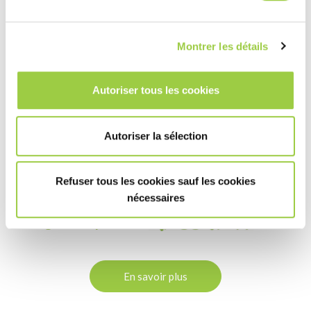
Montrer les détails
Autoriser tous les cookies
TOPKLEAN EL 606
Autoriser la sélection
Nettoyage de pochoirs de soudure
Procédé de pulvérisation ou d’immersion aqueuse
Refuser tous les cookies sauf les cookies
Nettoyage rapide avec un impact HSE très faible
nécessaires
Il s’agit d’un produit
En savoir plus