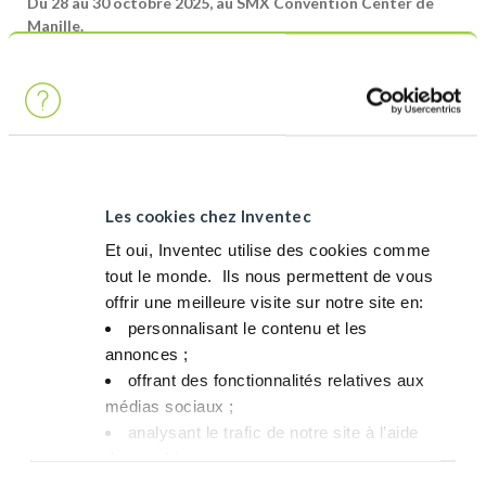
Du 28 au 30 octobre 2025, au SMX Convention Center de
Manille.
Lors du PSECE, nous mettrons en avant nos solutions de pointe
dans les domaines suivants :
Brasage
Refroidissement
Nettoyage de précision
Les cookies chez Inventec
Et oui, Inventec utilise des cookies comme
Revêtements
tout le monde. ​ Ils nous permettent de vous
offrir une meilleure visite sur notre site en:​
Venez rencontrer nos experts sur le
personnalisant le contenu et les
stand 244
!
annonces ;​
C’est une
excellente occasion d’échanger avec notre équipe
offrant des fonctionnalités relatives aux
d’experts, d’ingénieurs et de spécialistes de l’industrie
. Que
médias sociaux ; ​
vous cherchiez à optimiser vos processus de fabrication,
analysant le trafic de notre site à l’aide
explorer des alternatives durables ou relever des défis
des cookies.​
techniques complexes, nous sommes là pour collaborer avec
Vous avez le choix de les accepter, de les