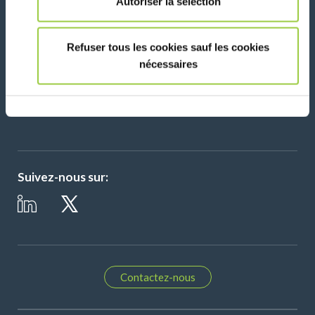
Autoriser la sélection
Actualités, services, produits, ...
Refuser tous les cookies sauf les cookies
Restez connecté avec notre newsletter!
nécessaires
Please leave t
Suivez-nous sur:
Contactez-nous