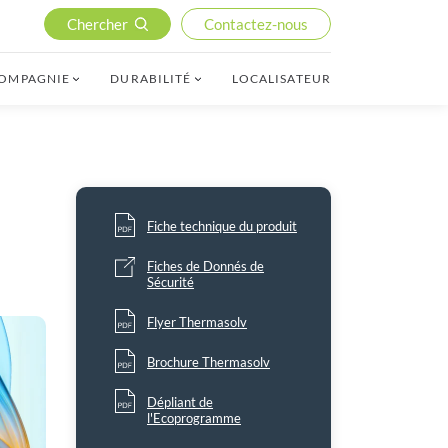
Chercher
Contactez-nous
COMPAGNIE
DURABILITÉ
LOCALISATEUR
Fiche technique du produit
Fiches de Donnés de
Sécurité
Flyer Thermasolv
Brochure Thermasolv
Dépliant de
l'Ecoprogramme