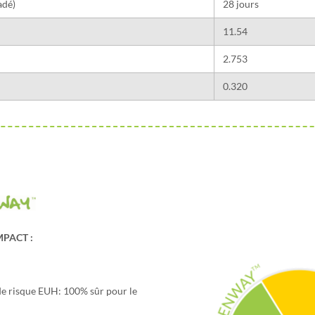
adé)
28 jours
11.54
2.753
0.320
MPACT :
 de risque EUH: 100% sûr pour le