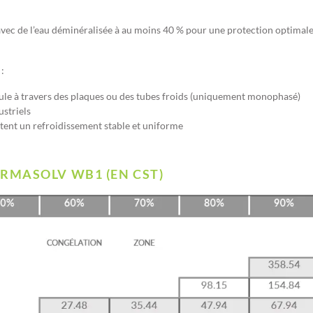
vec de l’eau déminéralisée à au moins 40 % pour une protection optimale
 :
rcule à travers des plaques ou des tubes froids (uniquement monophasé)
striels
itent un refroidissement stable et uniforme
RMASOLV WB1 (EN CST)