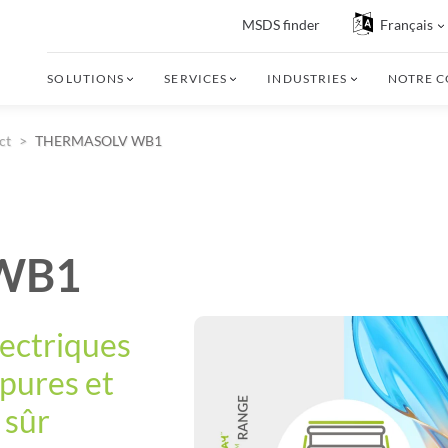
MSDS finder
Français
SOLUTIONS
SERVICES
INDUSTRIES
NOTRE 
ct
THERMASOLV WB1
WB1
lectriques
pures et
 sûr