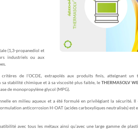
tale (1,3-propanediol et
urs industriels ou aux
bes.
x critères de l’OCDE, extrapolés aux produits finis, atteignant un 
a stabilité chimique et à sa viscosité plus faible, le
THERMASOLV W
à base de monopropylène glycol (MPG).
nnelle en milieu aqueux et a été formulé en privilégiant la sécurité. Il
La formulation anticorrosion H-OAT (acides carboxyliques neutralisés) est
atibilité avec tous les métaux ainsi qu’avec une large gamme de plast