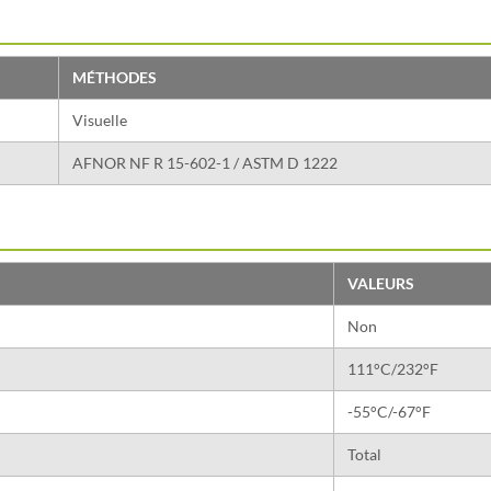
MÉTHODES
Visuelle
AFNOR NF R 15-602-1 / ASTM D 1222
VALEURS
Non
111°C/232°F
-55°C/-67°F
Total