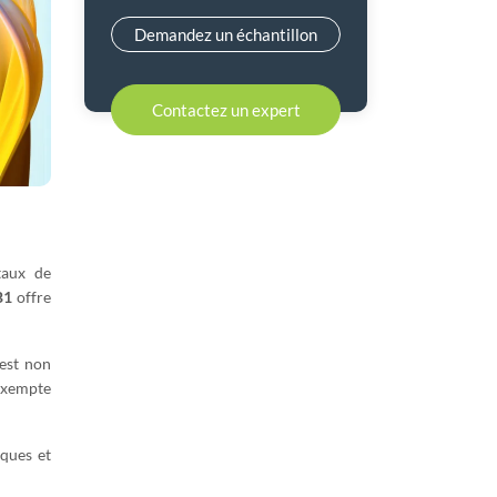
Demandez un échantillon
Contactez un expert
taux de
B1
offre
 est non
 exempte
iques et