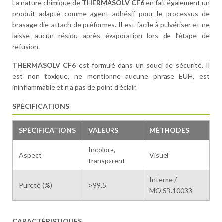
La nature chimique de
THERMASOLV CF6
en fait également un
produit adapté comme agent adhésif pour le processus de
brasage die-attach de préformes. Il est facile à pulvériser et ne
laisse aucun résidu après évaporation lors de l’étape de
refusion.
THERMASOLV CF6
est formulé dans un souci de sécurité. Il
est non toxique, ne mentionne aucune phrase EUH, est
ininflammable et n’a pas de point d’éclair.
SPÉCIFICATIONS
SPÉCIFICATIONS
VALEURS
MÉTHODES
Incolore,
Aspect
Visuel
transparent
Interne /
Pureté (%)
>99,5
MO.SB.10033
CARACTÉRISTIQUES