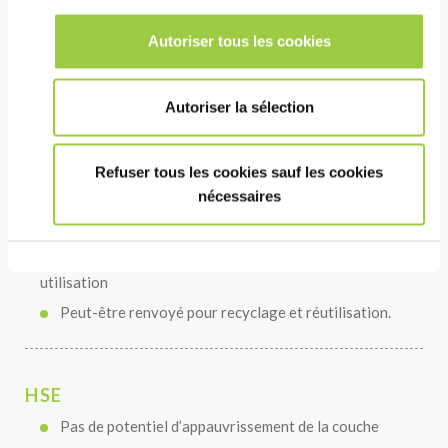
Excellente conductivité thermique
Autoriser tous les cookies
Tension de surface très faible
Haute isolation électrique
Autoriser la sélection
La faible viscosité cinétique et le faible point de
congélation limitent la charge sur les pompes
Refuser tous les cookies sauf les cookies
nécessaires
COÛT
Thermiquement et chimiquement stable en
utilisation
Peut-être renvoyé pour recyclage et réutilisation.
HSE
Pas de potentiel d’appauvrissement de la couche