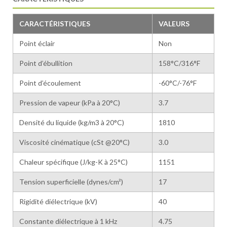
CARACTÉRISTIQUES
VALEURS
Point éclair
Non
Point d’ébullition
158°C/316°F
Point d’écoulement
-60°C/-76°F
Pression de vapeur (kPa à 20°C)
3.7
Densité du liquide (kg/m3 à 20°C)
1810
Viscosité cinématique (cSt @20°C)
3.0
Chaleur spécifique (J/kg-K à 25°C)
1151
Tension superficielle (dynes/cm²)
17
Rigidité diélectrique (kV)
40
Constante diélectrique à 1 kHz
4.75