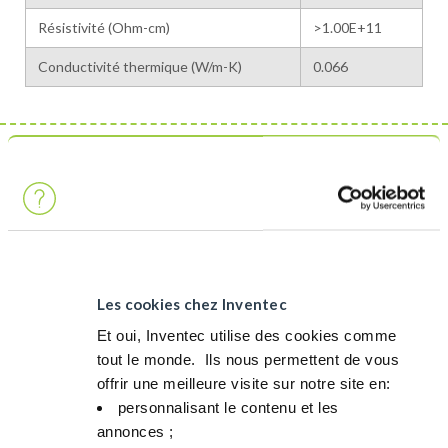
Résistivité (Ohm-cm)
>1.00E+11
Conductivité thermique (W/m-K)
0.066
Il s'agit d'un produit
PRINCIPAUX CONTRIBUTEURS QUI RÉDUISENT L’IMPACT :
SANTÉ ET SÉCURITÉ DES PERSONNES
Ininflammable, pas de point d’éclair et pas de phrases de
Les cookies chez Inventec
risque EUH : 100 % sûr pour le stockage et lorsqu’il est utilisé
Et oui, Inventec utilise des cookies comme
dans l’équipement.
tout le monde. ​ Ils nous permettent de vous
Non toxique, sans impact corrosif et sans phrases de risque
offrir une meilleure visite sur notre site en:​
S
personnalisant le contenu et les
annonces ;​
PROTECTION DE L’ENVIRONNEMENT ET ÉCONOMIE DES