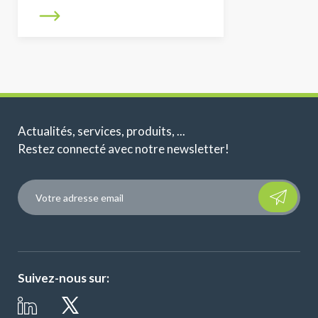
Actualités, services, produits, ...
Restez connecté avec notre newsletter!
Please leave t
Suivez-nous sur: